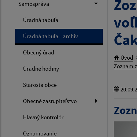
Zoz
Samospráva
voľ
Úradná tabuľa
Čak
Úradná tabuľa - archív
Obecný úrad
Úvod
Zoznam z
Úradné hodiny
Starosta obce
20.09.
Obecné zastupiteľstvo
Zozn
Hlavný kontrolór
Oznamovanie