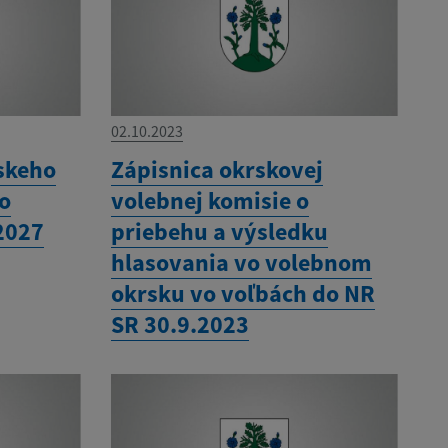
02.10.2023
skeho
Zápisnica okrskovej
ho
volebnej komisie o
2027
priebehu a výsledku
hlasovania vo volebnom
okrsku vo voľbách do NR
SR 30.9.2023