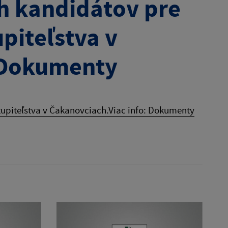
h kandidátov pre
piteľstva v
: Dokumenty
upiteľstva v Čakanovciach.Viac info: Dokumenty