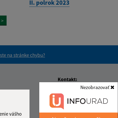
II. polrok 2023
>
 ste na stránke chybu?
vás užitočné?
e pre vás užitočné?
Kontakt:
Nezobrazovať
Obecný úrad Čakanovce
Čakanovce 312
:30
985 58 Radzovce
ový deň
:30
enie vášho
obeccakanovce@obeccakanovce.