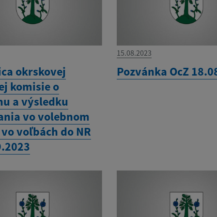
15.08.2023
ica okrskovej
Pozvánka OcZ 18.0
ej komisie o
hu a výsledku
ania vo volebnom
 vo voľbách do NR
9.2023