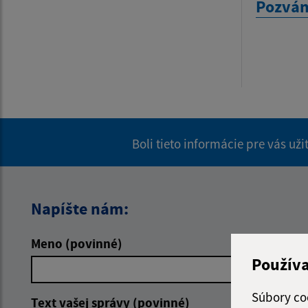
Pozvá
Boli tieto informácie pre vás už
Napíšte nám:
Meno (povinné)
E-mailová 
Použív
Súbory co
Text vašej správy (povinné)