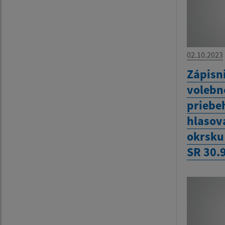
02.10.2023
Zápisn
volebn
priebe
hlasov
okrsku
SR 30.