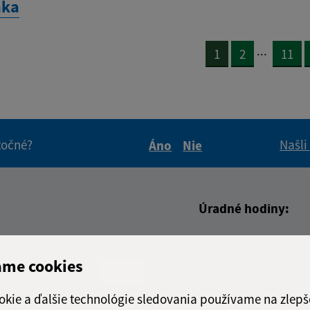
nka
...
1
2
11
itočné?
Našli
Áno
Nie
Boli tieto informácie pre 
Boli tieto informáci
Úradné hodiny:
Deň
Čas
adresa (povinné)
Pondelok:
7:30 - 15
ame cookies
Utorok:
nestránk
Streda:
7:30 - 15
okie a ďalšie technológie sledovania používame na zlepš