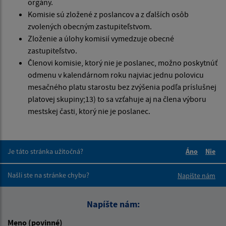
orgány.
Komisie sú zložené z poslancov a z ďalších osôb
zvolených obecným zastupiteľstvom.
Zloženie a úlohy komisií vymedzuje obecné
zastupiteľstvo.
Členovi komisie, ktorý nie je poslanec, možno poskytnúť
odmenu v kalendárnom roku najviac jednu polovicu
mesačného platu starostu bez zvýšenia podľa príslušnej
platovej skupiny;13) to sa vzťahuje aj na člena výboru
mestskej časti, ktorý nie je poslanec.
Je táto stránka užitočná?
Áno
Nie
Boli tieto 
Boli 
Našli ste na stránke chybu?
Napíšte nám
Napíšte nám:
Meno (povinné)