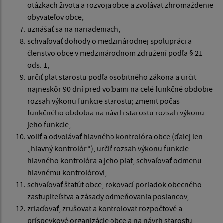
otázkach života a rozvoja obce a zvolávať zhromaždenie
obyvateľov obce,
uznášať sa na nariadeniach,
schvaľovať dohody o medzinárodnej spolupráci a
členstvo obce v medzinárodnom združení podľa § 21
ods. 1,
určiť plat starostu podľa osobitného zákona a určiť
najneskôr 90 dní pred voľbami na celé funkčné obdobie
rozsah výkonu funkcie starostu; zmeniť počas
funkčného obdobia na návrh starostu rozsah výkonu
jeho funkcie,
voliť a odvolávať hlavného kontrolóra obce (ďalej len
„hlavný kontrolór“), určiť rozsah výkonu funkcie
hlavného kontrolóra a jeho plat, schvaľovať odmenu
hlavnému kontrolórovi,
schvaľovať štatút obce, rokovací poriadok obecného
zastupiteľstva a zásady odmeňovania poslancov,
zriaďovať, zrušovať a kontrolovať rozpočtové a
príspevkové organizácie obce a na návrh starostu