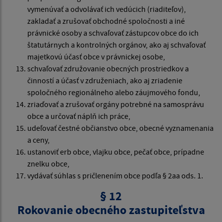
vymenúvať a odvolávať ich vedúcich (riaditeľov),
zakladať a zrušovať obchodné spoločnosti a iné
právnické osoby a schvaľovať zástupcov obce do ich
štatutárnych a kontrolných orgánov, ako aj schvaľovať
majetkovú účasť obce v právnickej osobe,
schvaľovať združovanie obecných prostriedkov a
činností a účasť v združeniach, ako aj zriadenie
spoločného regionálneho alebo záujmového fondu,
zriaďovať a zrušovať orgány potrebné na samosprávu
obce a určovať náplň ich práce,
udeľovať čestné občianstvo obce, obecné vyznamenania
a ceny,
ustanoviť erb obce, vlajku obce, pečať obce, prípadne
znelku obce,
vydávať súhlas s pričlenením obce podľa § 2aa ods. 1.
§ 12
Rokovanie obecného zastupiteľstva