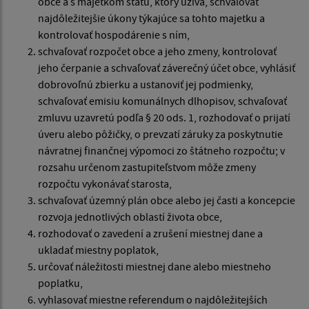
obce a s majetkom štátu, ktorý užíva, schvaľovať
najdôležitejšie úkony týkajúce sa tohto majetku a
kontrolovať hospodárenie s ním,
schvaľovať rozpočet obce a jeho zmeny, kontrolovať
jeho čerpanie a schvaľovať záverečný účet obce, vyhlásiť
dobrovoľnú zbierku a ustanoviť jej podmienky,
schvaľovať emisiu komunálnych dlhopisov, schvaľovať
zmluvu uzavretú podľa § 20 ods. 1, rozhodovať o prijatí
úveru alebo pôžičky, o prevzatí záruky za poskytnutie
návratnej finančnej výpomoci zo štátneho rozpočtu; v
rozsahu určenom zastupiteľstvom môže zmeny
rozpočtu vykonávať starosta,
schvaľovať územný plán obce alebo jej časti a koncepcie
rozvoja jednotlivých oblastí života obce,
rozhodovať o zavedení a zrušení miestnej dane a
ukladať miestny poplatok,
určovať náležitosti miestnej dane alebo miestneho
poplatku,
vyhlasovať miestne referendum o najdôležitejších