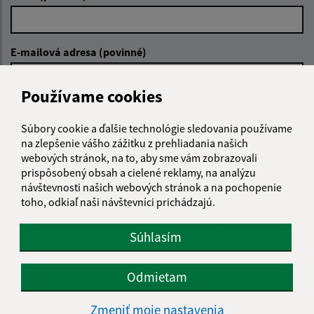
E-mailová adresa (povinné)
Používame cookies
Text vašej správy (povinné)
Súbory cookie a ďalšie technológie sledovania používame
na zlepšenie vášho zážitku z prehliadania našich
webových stránok, na to, aby sme vám zobrazovali
prispôsobený obsah a cielené reklamy, na analýzu
návštevnosti našich webových stránok a na pochopenie
toho, odkiaľ naši návštevníci prichádzajú.
Oboznámil som sa so
spracúvaním osobných
Súhlasím
údajov
Google reCaptcha Response
Odmietam
Odoslať správu
Zmeniť moje nastavenia