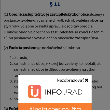
§ 11
(1)
Obecné zastupiteľstvo je zastupiteľský zbor obce
zložený z
poslancov zvolených v priamych voľbách obyvateľmi obce na
štyri roky. Volebné pravidlá upravuje osobitný predpis.
Funkčné obdobie obecného zastupiteľstva sa končí zložením
sľubu poslancov novozvoleného obecného zastupiteľstva.
(2)
Funkcia poslanca
je nezlučiteľná s funkciou
starostu,
zamestnanca obce, v ktorej bol zvolený; to neplatí, ak
zamestnanec obce je dlhodobo uvoľnený na výkon
funkcie poslanca,
Nezobrazovať
štatutárneho orgánu rozpočtovej organizácie alebo
príspevkovej organizácie zriadenej obcou, v ktorej bol
zvolený,
podľa osobitného zákona.
(3)
Počet poslancov
na celé volebné obdobie určí pred