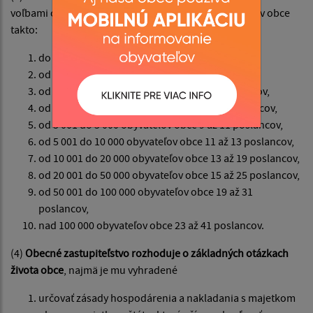
voľbami obecné zastupiteľstvo podľa počtu obyvateľov obce
takto:
do 40 obyvateľov obce 3 poslanci,
od 41 do 500 obyvateľov obce 3 až 5 poslancov,
od 501 do 1 000 obyvateľov obce 5 až 7 poslancov,
od 1 001 do 3 000 obyvateľov obce 7 až 9 poslancov,
od 3 001 do 5 000 obyvateľov obce 9 až 11 poslancov,
od 5 001 do 10 000 obyvateľov obce 11 až 13 poslancov,
od 10 001 do 20 000 obyvateľov obce 13 až 19 poslancov,
od 20 001 do 50 000 obyvateľov obce 15 až 25 poslancov,
od 50 001 do 100 000 obyvateľov obce 19 až 31
poslancov,
nad 100 000 obyvateľov obce 23 až 41 poslancov.
(4)
Obecné zastupiteľstvo rozhoduje o základných otázkach
života obce
, najmä je mu vyhradené
určovať zásady hospodárenia a nakladania s majetkom