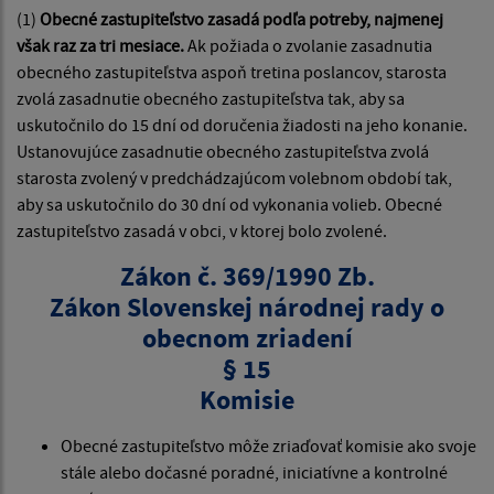
(1)
Obecné zastupiteľstvo zasadá podľa potreby, najmenej
však raz za tri mesiace.
Ak požiada o zvolanie zasadnutia
obecného zastupiteľstva aspoň tretina poslancov, starosta
zvolá zasadnutie obecného zastupiteľstva tak, aby sa
uskutočnilo do 15 dní od doručenia žiadosti na jeho konanie.
Ustanovujúce zasadnutie obecného zastupiteľstva zvolá
starosta zvolený v predchádzajúcom volebnom období tak,
aby sa uskutočnilo do 30 dní od vykonania volieb. Obecné
zastupiteľstvo zasadá v obci, v ktorej bolo zvolené.
Zákon č. 369/1990 Zb.
Zákon Slovenskej národnej rady o
obecnom zriadení
§ 15
Komisie
Obecné zastupiteľstvo môže zriaďovať komisie ako svoje
stále alebo dočasné poradné, iniciatívne a kontrolné