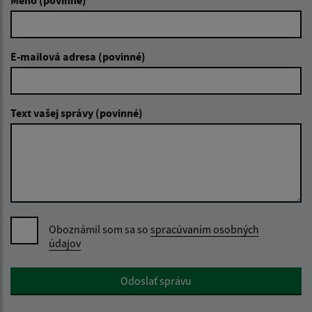
Meno (povinné)
E-mailová adresa (povinné)
Text vašej správy (povinné)
Oboznámil som sa so
spracúvaním osobných
údajov
Google reCaptcha Response
Odoslať správu