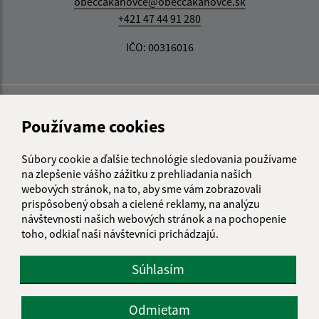
obeccakanovce@obeccakanovce.sk
+421 47 44 91 280
IČO: 00316016
Používame cookies
Súbory cookie a ďalšie technológie sledovania používame
na zlepšenie vášho zážitku z prehliadania našich
webových stránok, na to, aby sme vám zobrazovali
prispôsobený obsah a cielené reklamy, na analýzu
návštevnosti našich webových stránok a na pochopenie
toho, odkiaľ naši návštevníci prichádzajú.
Súhlasím
Odmietam
Informácie o stránke: