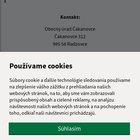
Kontakt:
Obecný úrad Čakanovce
Čakanovce 312
985 58 Radzovce
obeccakanovce@obeccakanovce.sk
+421 47 44 91 280
Používame cookies
IČO: 00316016
Súbory cookie a ďalšie technológie sledovania používame
na zlepšenie vášho zážitku z prehliadania našich
webových stránok, na to, aby sme vám zobrazovali
prispôsobený obsah a cielené reklamy, na analýzu
návštevnosti našich webových stránok a na pochopenie
toho, odkiaľ naši návštevníci prichádzajú.
Súhlasím