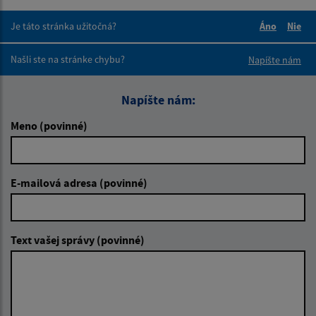
Je táto stránka užitočná?
Áno
Nie
Boli tieto 
Boli 
Našli ste na stránke chybu?
Napíšte nám
Napíšte nám:
Meno (povinné)
E-mailová adresa (povinné)
Text vašej správy (povinné)