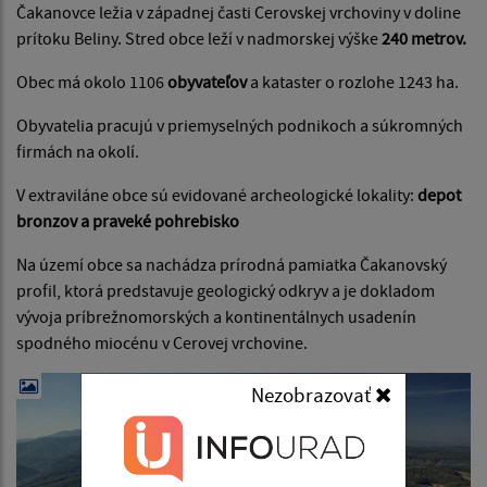
Čakanovce ležia v západnej časti Cerovskej vrchoviny v doline
prítoku Beliny. Stred obce leží v nadmorskej výške
240 metrov.
Obec má okolo 1106
obyvateľov
a kataster o rozlohe 1243 ha.
Obyvatelia pracujú v priemyselných podnikoch a súkromných
firmách na okolí.
V extraviláne obce sú evidované archeologické lokality:
depot
bronzov a praveké pohrebisko
Na území obce sa nachádza prírodná pamiatka Čakanovský
profil, ktorá predstavuje geologický odkryv a je dokladom
vývoja príbrežnomorských a kontinentálnych usadenín
spodného miocénu v Cerovej vrchovine.
Nezobrazovať