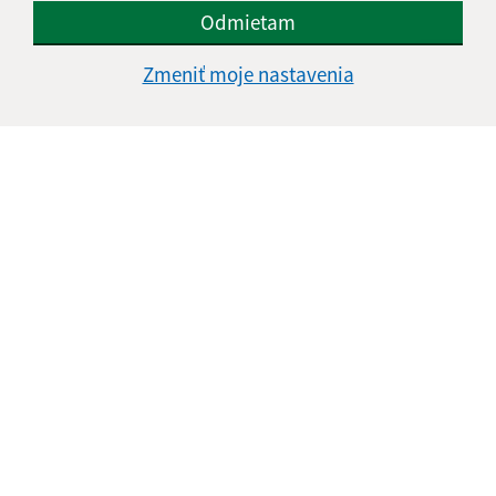
Odmietam
Zmeniť moje nastavenia
Informácie o stránke:
Vyhlásenie o prístupnosti
Autorské práva
Ochrana osobných údajov
Navigácia:
Vytlačiť aktuálnu stránku
Mapa stránok
Cookies
Rýchle odkazy: