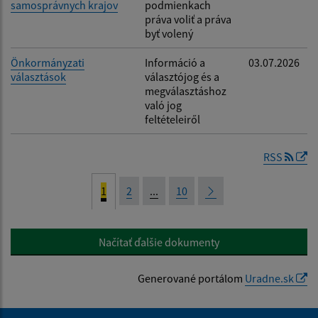
samosprávnych krajov
podmienkach
práva voliť a práva
byť volený
Önkormányzati
Információ a
03.07.2026
választások
választójog és a
megválasztáshoz
való jog
feltételeiről
RSS
1
2
...
10
Načítať ďalšie dokumenty
Generované portálom
Uradne.sk