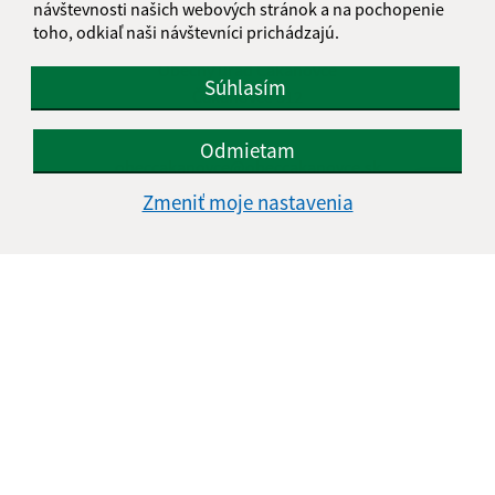
návštevnosti našich webových stránok a na pochopenie
Kontakt:
toho, odkiaľ naši návštevníci prichádzajú.
Obecný úrad Čakanovce
Súhlasím
Čakanovce 312
985 58 Radzovce
Odmietam
obeccakanovce@obeccakanovce.sk
+421 47 44 91 280
Zmeniť moje nastavenia
IČO: 00316016