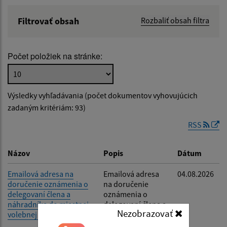
Filtrovať obsah
Rozbaliť obsah filtra
Názov:
Počet položiek na stránke:
Popis:
Výsledky vyhľadávania (počet dokumentov vyhovujúcich
Dátum zverejnenia od:
zadaným kritériám: 93)
RSS
Dátum zverejnenia do:
Názov
Popis
Dátum
Emailová adresa na
Emailová adresa
04.08.2026
doručenie oznámenia o
na doručenie
Filtrovať
Reset
delegovaní člena a
oznámenia o
náhradníka do miestnej
delegovaní člena a
Nezobrazovať
volebnej komisie
náhradníka do
miestnej volebnej