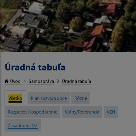
Úradná tabuľa
Úvod
Samospráva
Úradná tabuľa
Všetko
Plán rozvoja obce
Rôzne
Rozpočet-Hospodárenie
Voľby/Referendá
VZN
Zasadnutia OZ