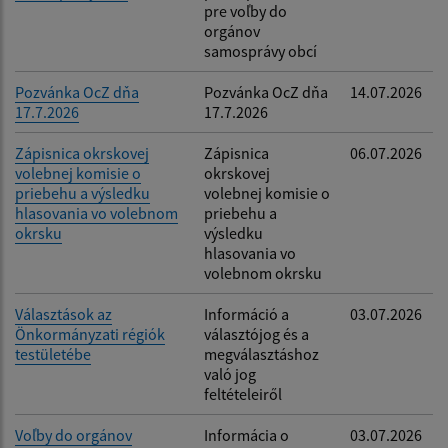
pre voľby do
orgánov
samosprávy obcí
Pozvánka OcZ dňa
Pozvánka OcZ dňa
14.07.2026
17.7.2026
17.7.2026
Zápisnica okrskovej
Zápisnica
06.07.2026
volebnej komisie o
okrskovej
priebehu a výsledku
volebnej komisie o
hlasovania vo volebnom
priebehu a
okrsku
výsledku
hlasovania vo
volebnom okrsku
Választások az
Információ a
03.07.2026
Önkormányzati régiók
választójog és a
testületébe
megválasztáshoz
való jog
feltételeiről
Voľby do orgánov
Informácia o
03.07.2026