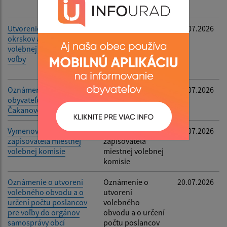
komisie
Utvorenie volebných
Utvorenie
24.07.2026
okrskov a určenie
volebných okrskov
volebnej miestnosti pre
a určenie volebnej
voľby
miestnosti pre
voľb
Oznámenie o počte
Oznámenie o
20.07.2026
obyvateľov obce
počte obyvateľov
Čakanovce
obce Čakanovce
Vymenovanie
Vymenovanie
20.07.2026
zapisovateľa miestnej
zapisovateľa
volebnej komisie
miestnej volebnej
komisie
Oznámenie o utvorení
Oznámenie o
20.07.2026
volebného obvodu a o
utvorení
určení počtu poslancov
volebného
pre voľby do orgánov
obvodu a o určení
samosprávy obcí
počtu poslancov