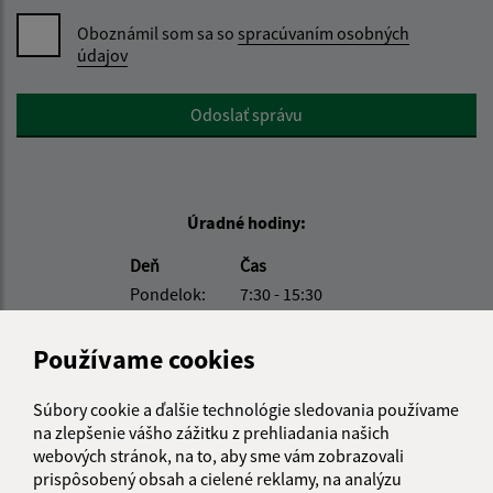
Oboznámil som sa so
spracúvaním osobných
údajov
Google reCaptcha Response
Odoslať správu
Úradné hodiny:
Deň
Čas
Pondelok:
7:30 - 15:30
Utorok:
nestránkový deň
Streda:
7:30 - 15:30
Používame cookies
Štvrtok:
nestránkový deň
Piatok:
7:30 - 15:30
Súbory cookie a ďalšie technológie sledovania používame
na zlepšenie vášho zážitku z prehliadania našich
Obedňajšia prestávka:
12:00 - 12:30
webových stránok, na to, aby sme vám zobrazovali
prispôsobený obsah a cielené reklamy, na analýzu