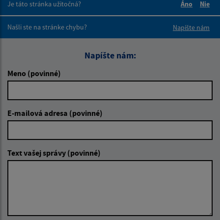
Je táto stránka užitočná?
Áno
Nie
Boli tieto 
Boli 
Našli ste na stránke chybu?
Napíšte nám
Napíšte nám:
Meno (povinné)
E-mailová adresa (povinné)
Text vašej správy (povinné)