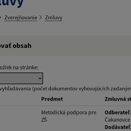
luvy
Zverejňovanie
Zmluvy
ovať obsah
ý výraz:
ožiek na stránke:
tumu:
Dátum od:
 vyhľadávania (počet dokumentov vyhovujúcich zadaným 
Predmet
Zmluvná s
od:
Suma do:
Metodická podpora pre
Odberateľ
ZŠ
Čakanovce
Dodávateľ