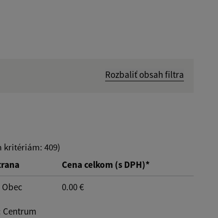
Rozbaliť obsah filtra
Hľadať v:
Dátum do:
kritériám: 409)
trana
Cena celkom (s DPH)*
Typ:
: Obec
0.00 €
: Centrum