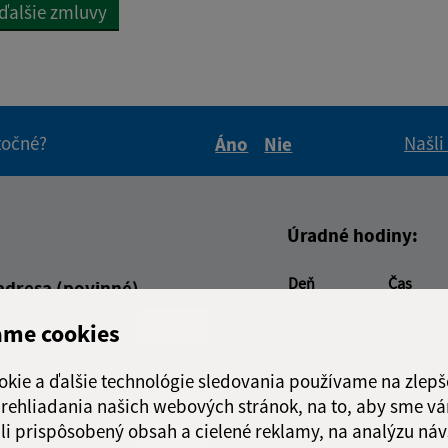
 ďalšie zmluvy
itočné?
Našli
Áno
Nie
Boli tieto informácie pre 
Boli tieto informáci
Úradné hodiny:
Deň
Čas
adresa (povinné)
Pondelok:
7:30 - 15
ame cookies
Utorok:
nestránk
Streda:
7:30 - 15
okie a ďalšie technológie sledovania používame na zlepš
Štvrtok:
nestránk
 prehliadania našich webových stránok, na to, aby sme v
Piatok:
7:30 - 15
li prispôsobený obsah a cielené reklamy, na analýzu náv
Obedňajšia prestáv