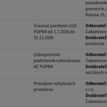
poradenstv
ovať
prevencie,
Rázusa 25,
Úrazové poistenie UoZ-
Odberateľ
PUPN4 od 1.7.2026 do
Čakanovce
31.12.2026
Dodávateľ
poisťovňa
Zabezpečenie
Odberateľ
podmienok vykonávania
Čakanovce
AČ PUPN4
Dodávateľ
sociálnch v
Prenájom nebytových
Odberateľ
priestorov
s r.o.
Dodávateľ
Čakanovce