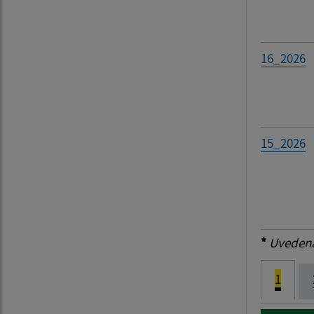
16_2026
15_2026
*
Uvedená 
1