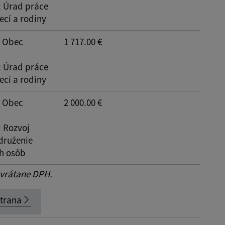
: Úrad práce
ecí a rodiny
: Obec
1 717.00 €
: Úrad práce
ecí a rodiny
: Obec
2 000.00 €
: Rozvoj
druženie
h osôb
 vrátane DPH.
strana