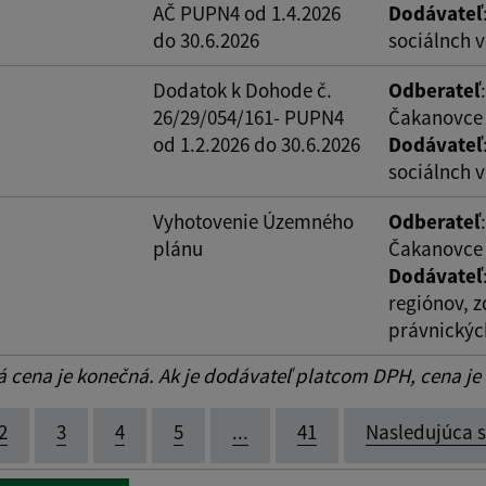
AČ PUPN4 od 1.4.2026
Dodávateľ
do 30.6.2026
sociálnch v
Dodatok k Dohode č.
Odberateľ
26/29/054/161- PUPN4
Čakanovce
od 1.2.2026 do 30.6.2026
Dodávateľ
sociálnch v
Vyhotovenie Územného
Odberateľ
plánu
Čakanovce
Dodávateľ
regiónov, z
právnickýc
cena je konečná. Ak je dodávateľ platcom DPH, cena je
2
3
4
5
...
41
Nasledujúca 