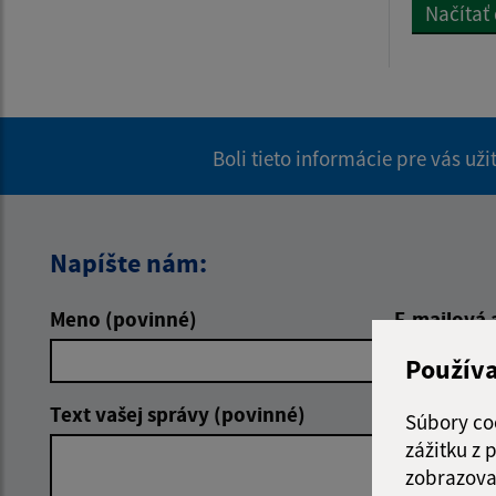
Načítať
Boli tieto informácie pre vás už
Napíšte nám:
Meno (povinné)
E-mailová 
Použív
Text vašej správy (povinné)
Súbory co
zážitku z
zobrazova