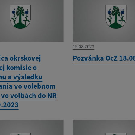
15.08.2023
ica okrskovej
Pozvánka OcZ 18.0
ej komisie o
hu a výsledku
ania vo volebnom
 vo voľbách do NR
9.2023