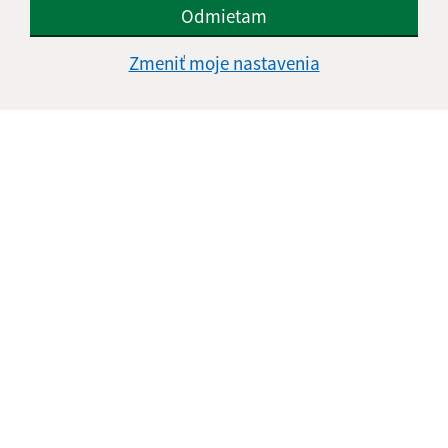
Odmietam
Zmeniť moje nastavenia
Text vašej správy (povinné)
Oboznámil som sa so
spracúvaním osobných
údajov
Google reCaptcha Response
Odoslať správu
Úradné hodiny:
Deň
Čas