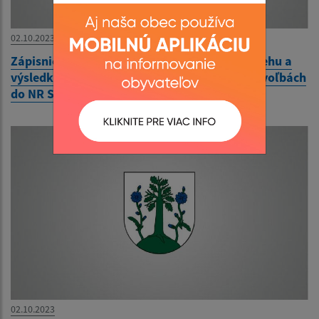
02.10.2023
Zápisnica okrskovej volebnej komisie o priebehu a
výsledku hlasovania vo volebnom okrsku vo voľbách
do NR SR 30.9.2023
02.10.2023