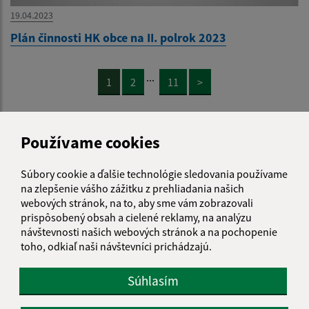
19.04.2023
Plán činnosti HK obce na II. polrok 2023
...
1
2
11
>
Používame cookies
Je táto stránka užitočná?
Áno
Nie
Boli tieto 
Boli 
Súbory cookie a ďalšie technológie sledovania používame
Našli ste na stránke chybu?
Napíšte nám
na zlepšenie vášho zážitku z prehliadania našich
webových stránok, na to, aby sme vám zobrazovali
Napíšte nám:
prispôsobený obsah a cielené reklamy, na analýzu
návštevnosti našich webových stránok a na pochopenie
Meno (povinné)
toho, odkiaľ naši návštevníci prichádzajú.
Súhlasím
E-mailová adresa (povinné)