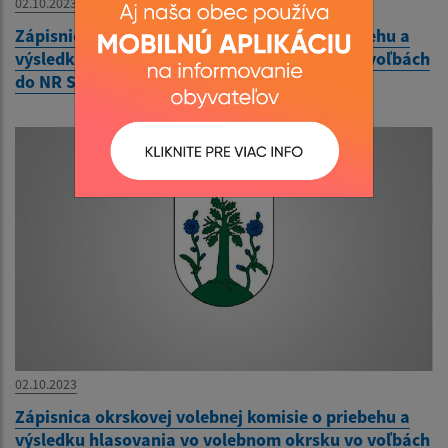
02.10.2023
Zápisnica okrskovej volebnej komisie o priebehu a
výsledku hlasovania vo volebnom okrsku vo voľbách
do NR SR 30.9.2023
02.10.2023
Zápisnica okrskovej volebnej komisie o priebehu a
výsledku hlasovania vo volebnom okrsku vo voľbách