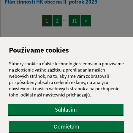
Plán činnosti HK obce na II. polrok 2023
...
1
2
11
>
Je táto stránka užitočná?
Áno
Nie
Používame cookies
Boli tieto 
Boli 
Našli ste na stránke chybu?
Napíšte nám
Súbory cookie a ďalšie technológie sledovania používame
na zlepšenie vášho zážitku z prehliadania našich
webových stránok, na to, aby sme vám zobrazovali
Napíšte nám:
prispôsobený obsah a cielené reklamy, na analýzu
návštevnosti našich webových stránok a na pochopenie
Meno (povinné)
toho, odkiaľ naši návštevníci prichádzajú.
Súhlasím
E-mailová adresa (povinné)
Odmietam