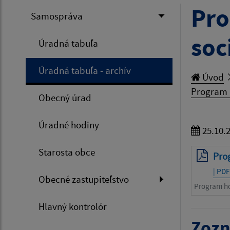
Pro
Samospráva
soc
Úradná tabuľa
Úradná tabuľa - archív
Úvod
Program 
Obecný úrad
Úradné hodiny
25.10.
Starosta obce
Pro
| PDF
Obecné zastupiteľstvo
Program ho
Hlavný kontrolór
Zozn