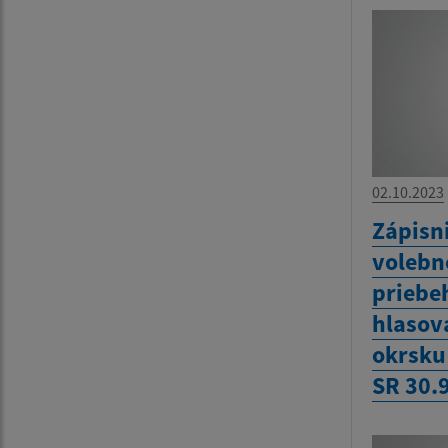
02.10.2023
Zápisn
volebn
priebe
hlasov
okrsku
SR 30.