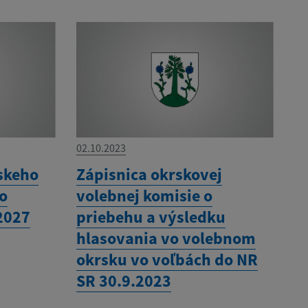
02.10.2023
skeho
Zápisnica okrskovej
ho
volebnej komisie o
2027
priebehu a výsledku
hlasovania vo volebnom
okrsku vo voľbách do NR
SR 30.9.2023