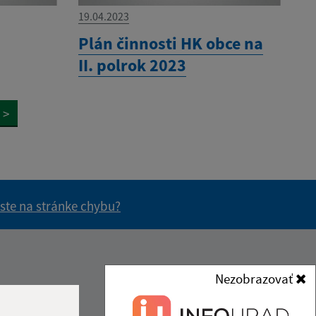
19.04.2023
Plán činnosti HK obce na
II. polrok 2023
>
 ste na stránke chybu?
vás užitočné?
e pre vás užitočné?
Kontakt:
Nezobrazovať
Obecný úrad Čakanovce