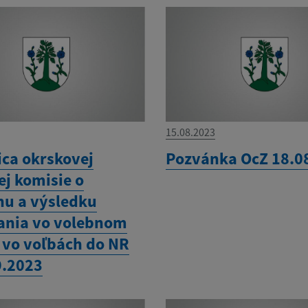
15.08.2023
ica okrskovej
Pozvánka OcZ 18.0
ej komisie o
hu a výsledku
ania vo volebnom
 vo voľbách do NR
9.2023