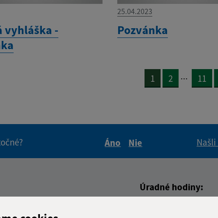
25.04.2023
á vyhláška -
Pozvánka
nka
...
1
2
11
itočné?
Našli
Áno
Nie
Boli tieto informácie pre 
Boli tieto informáci
Úradné hodiny:
Deň
Čas
adresa (povinné)