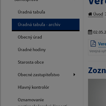
Ver
Úradná tabuľa
Úvod
Úradná tabuľa - archív
02.05.
Obecný úrad
Vere
Úradné hodiny
Verejná vy
Starosta obce
Zozn
Obecné zastupiteľstvo
Hlavný kontrolór
Oznamovanie