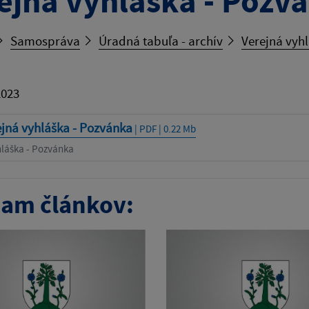
ejná vyhláška - Pozv
Samospráva
Úradná tabuľa - archív
Verejná vyh
2023
jná vyhláška - Pozvánka
| PDF | 0.22 Mb
hláška - Pozvánka
am článkov: