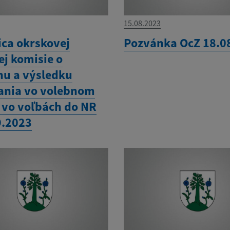
15.08.2023
ica okrskovej
Pozvánka OcZ 18.0
ej komisie o
hu a výsledku
ania vo volebnom
 vo voľbách do NR
9.2023