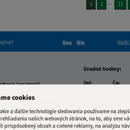
...
1
2
11
itočné?
Našli
Áno
Nie
Boli tieto informácie pre 
Boli tieto informáci
Úradné hodiny:
Deň
Čas
adresa (povinné)
Pondelok:
7:30 - 15
ame cookies
Utorok:
nestránk
Streda:
7:30 - 15
okie a ďalšie technológie sledovania používame na zlepš
Štvrtok:
nestránk
 prehliadania našich webových stránok, na to, aby sme v
Piatok:
7:30 - 15
li prispôsobený obsah a cielené reklamy, na analýzu náv