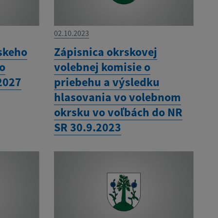
02.10.2023
skeho
Zápisnica okrskovej
ho
volebnej komisie o
2027
priebehu a výsledku
hlasovania vo volebnom
okrsku vo voľbách do NR
SR 30.9.2023