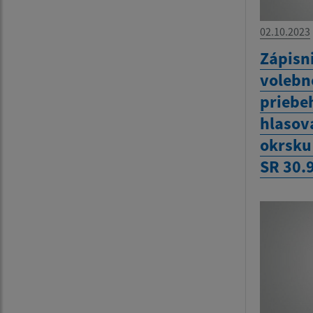
02.10.2023
Zápisn
volebn
priebe
hlasov
okrsku
SR 30.