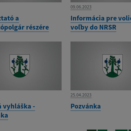
09.06.2023
tató a
Informácia pre voli
tópolgár részére
voľby do NRSR
25.04.2023
á vyhláška -
Pozvánka
nka