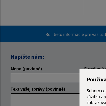
Boli tieto informácie pre vás už
Napíšte nám:
Meno (povinné)
E-mailová 
Použív
Text vašej správy (povinné)
Súbory co
zážitku z
zobrazova