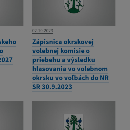
02.10.2023
skeho
Zápisnica okrskovej
ho
volebnej komisie o
2027
priebehu a výsledku
hlasovania vo volebnom
okrsku vo voľbách do NR
SR 30.9.2023