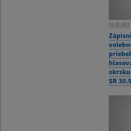
02.10.2023
Zápisn
volebn
priebe
hlasov
okrsku
SR 30.