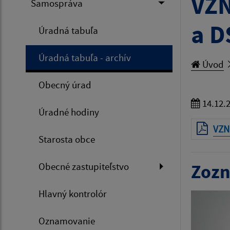
VZN
Samospráva
a D
Úradná tabuľa
Úradná tabuľa - archív
Úvod
Obecný úrad
14.12.
Úradné hodiny
VZN 
Starosta obce
Obecné zastupiteľstvo
Zozn
Hlavný kontrolór
Oznamovanie