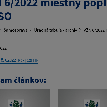
 6/2022 miestny popl
SO
Samospráva
Úradná tabuľa - archív
VZN 6/2022 
2022
č. 62022
| PDF | 0.28 Mb
am článkov: