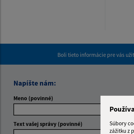
Boli tieto informácie pre vás už
Napíšte nám:
Meno (povinné)
E-mailová 
Použív
Súbory co
Text vašej správy (povinné)
zážitku z