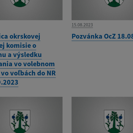
15.08.2023
ica okrskovej
Pozvánka OcZ 18.0
ej komisie o
hu a výsledku
ania vo volebnom
 vo voľbách do NR
9.2023