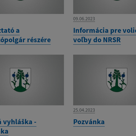
09.06.2023
tató a
Informácia pre voli
tópolgár részére
voľby do NRSR
25.04.2023
á vyhláška -
Pozvánka
nka