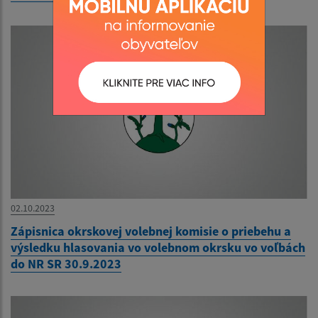
02.10.2023
Zápisnica okrskovej volebnej komisie o priebehu a
výsledku hlasovania vo volebnom okrsku vo voľbách
do NR SR 30.9.2023