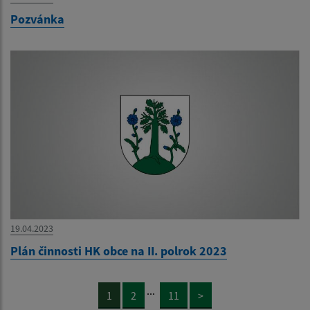
Pozvánka
19.04.2023
Plán činnosti HK obce na II. polrok 2023
...
1
2
11
>