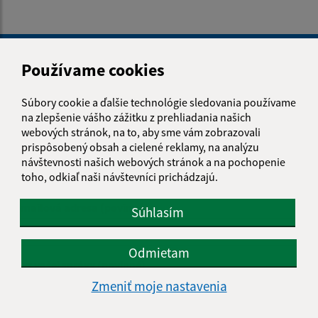
Je táto stránka užitočná?
Áno
Nie
Boli tieto 
Boli 
Používame cookies
Našli ste na stránke chybu?
Napíšte nám
Súbory cookie a ďalšie technológie sledovania používame
na zlepšenie vášho zážitku z prehliadania našich
Napíšte nám:
webových stránok, na to, aby sme vám zobrazovali
prispôsobený obsah a cielené reklamy, na analýzu
Meno (povinné)
návštevnosti našich webových stránok a na pochopenie
toho, odkiaľ naši návštevníci prichádzajú.
E-mailová adresa (povinné)
Súhlasím
Odmietam
Text vašej správy (povinné)
Zmeniť moje nastavenia