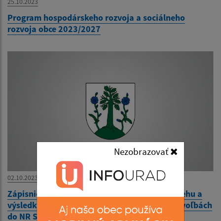
25.10.2023
Program hospodárskeho rozvoja a sociálneho
rozvoja obce 2023/2027
Nezobrazovať
02.10.2023
Zápisnica okrskovej volebnej komisie o priebehu a
výsledku hlasovania vo volebnom okrsku vo voľbách
do NR SR 30.9.2023