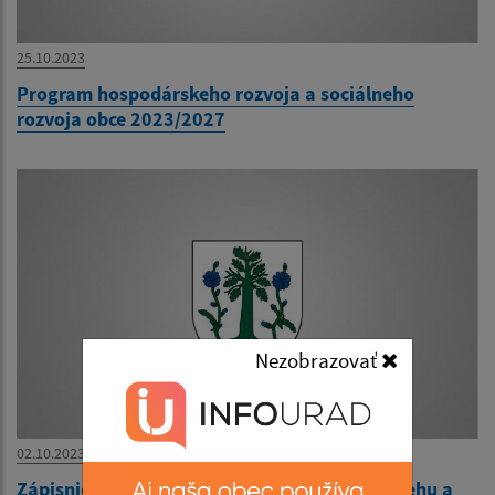
25.10.2023
Program hospodárskeho rozvoja a sociálneho
rozvoja obce 2023/2027
Nezobrazovať
02.10.2023
Zápisnica okrskovej volebnej komisie o priebehu a