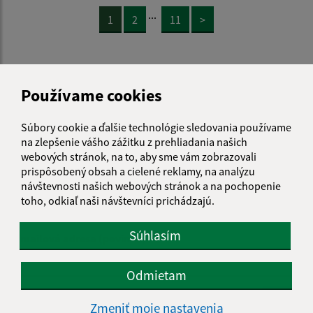
...
1
2
11
>
Je táto stránka užitočná?
Áno
Nie
Používame cookies
Boli tieto 
Boli 
Našli ste na stránke chybu?
Napíšte nám
Súbory cookie a ďalšie technológie sledovania používame
na zlepšenie vášho zážitku z prehliadania našich
Napíšte nám:
webových stránok, na to, aby sme vám zobrazovali
prispôsobený obsah a cielené reklamy, na analýzu
Meno (povinné)
návštevnosti našich webových stránok a na pochopenie
toho, odkiaľ naši návštevníci prichádzajú.
Súhlasím
E-mailová adresa (povinné)
Odmietam
Text vašej správy (povinné)
Zmeniť moje nastavenia