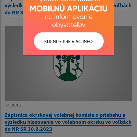
výsledku hlasovania vo volebnom okrsku vo voľbách
do NR SR 30.9.2023
02.10.2023
Zápisnica okrskovej volebnej komisie o priebehu a
výsledku hlasovania vo volebnom okrsku vo voľbách
do NR SR 30.9.2023