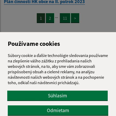
Plán činnosti HK obce na II. polrok 2023
...
1
2
11
>
Je táto stránka užitočná?
Áno
Nie
Používame cookies
Boli tieto 
Boli 
Našli ste na stránke chybu?
Napíšte nám
Súbory cookie a ďalšie technológie sledovania používame
na zlepšenie vášho zážitku z prehliadania našich
webových stránok, na to, aby sme vám zobrazovali
Napíšte nám:
prispôsobený obsah a cielené reklamy, na analýzu
návštevnosti našich webových stránok a na pochopenie
Meno (povinné)
toho, odkiaľ naši návštevníci prichádzajú.
Súhlasím
E-mailová adresa (povinné)
Odmietam