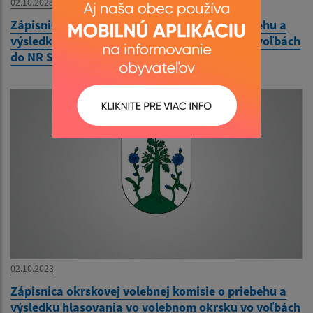
02.10.2023
Zápisnica okrskovej volebnej komisie o priebehu a
výsledku hlasovania vo volebnom okrsku vo voľbách
do NR SR 30.9.2023
02.10.2023
Zápisnica okrskovej volebnej komisie o priebehu a
výsledku hlasovania vo volebnom okrsku vo voľbách