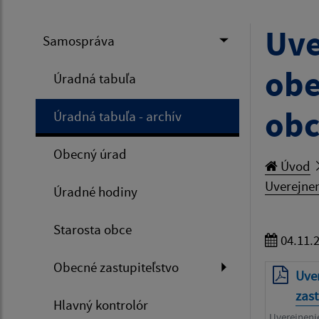
Uve
Samospráva
obe
Úradná tabuľa
obc
Úradná tabuľa - archív
Obecný úrad
Úvod
Uverejnen
Úradné hodiny
Starosta obce
04.11.
Obecné zastupiteľstvo
Uve
zast
Hlavný kontrolór
Uverejnenie