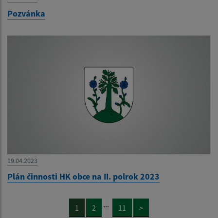
Pozvánka
19.04.2023
Plán činnosti HK obce na II. polrok 2023
...
1
2
11
>