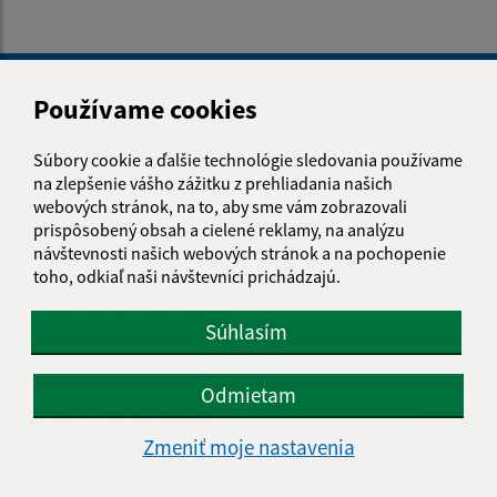
Je táto stránka užitočná?
Áno
Nie
Boli tieto 
Boli 
Používame cookies
Našli ste na stránke chybu?
Napíšte nám
Súbory cookie a ďalšie technológie sledovania používame
na zlepšenie vášho zážitku z prehliadania našich
Napíšte nám:
webových stránok, na to, aby sme vám zobrazovali
prispôsobený obsah a cielené reklamy, na analýzu
Meno (povinné)
návštevnosti našich webových stránok a na pochopenie
toho, odkiaľ naši návštevníci prichádzajú.
E-mailová adresa (povinné)
Súhlasím
Odmietam
Text vašej správy (povinné)
Zmeniť moje nastavenia