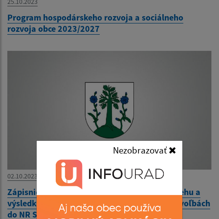
25.10.2023
Program hospodárskeho rozvoja a sociálneho
rozvoja obce 2023/2027
Nezobrazovať
02.10.2023
Zápisnica okrskovej volebnej komisie o priebehu a
výsledku hlasovania vo volebnom okrsku vo voľbách
do NR SR 30.9.2023