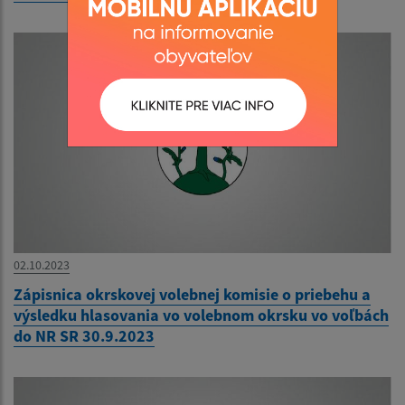
02.10.2023
Zápisnica okrskovej volebnej komisie o priebehu a
výsledku hlasovania vo volebnom okrsku vo voľbách
do NR SR 30.9.2023