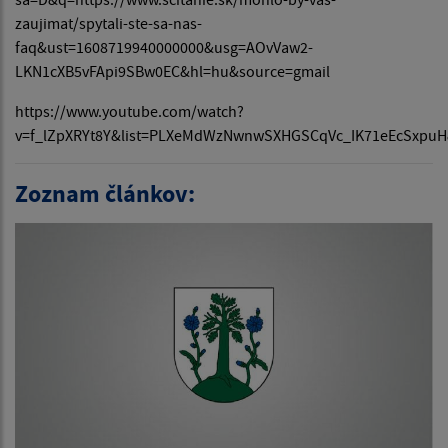
zaujimat/spytali-ste-sa-nas-
faq&ust=1608719940000000&usg=AOvVaw2-
LKN1cXB5vFApi9SBw0EC&hl=hu&source=gmail
https://www.youtube.com/watch?
v=f_lZpXRYt8Y&list=PLXeMdWzNwnwSXHGSCqVc_IK71eEcSxpuH
Zoznam článkov: