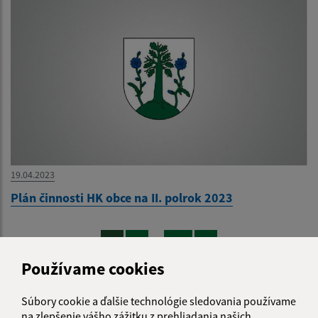
19.04.2023
Plán činnosti HK obce na II. polrok 2023
...
1
2
11
>
Používame cookies
Súbory cookie a ďalšie technológie sledovania používame
Je táto stránka užitočná?
Áno
Nie
na zlepšenie vášho zážitku z prehliadania našich