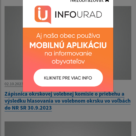
02.10.2023
Zápisnica okrskovej volebnej komisie o priebehu a
výsledku hlasovania vo volebnom okrsku vo voľbách
do NR SR 30.9.2023