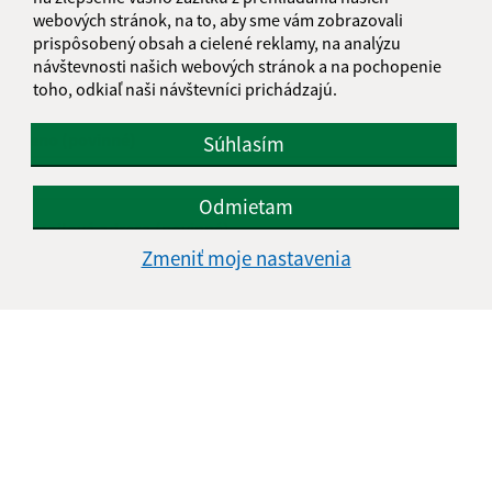
Boli tieto 
Boli 
webových stránok, na to, aby sme vám zobrazovali
Našli ste na stránke chybu?
Napíšte nám
prispôsobený obsah a cielené reklamy, na analýzu
návštevnosti našich webových stránok a na pochopenie
toho, odkiaľ naši návštevníci prichádzajú.
Napíšte nám:
Meno (povinné)
Súhlasím
Odmietam
E-mailová adresa (povinné)
Zmeniť moje nastavenia
Text vašej správy (povinné)