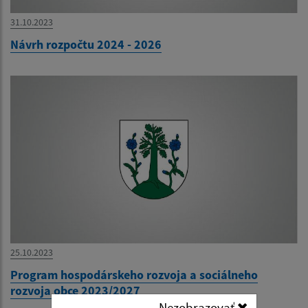
31.10.2023
Návrh rozpočtu 2024 - 2026
25.10.2023
Program hospodárskeho rozvoja a sociálneho
rozvoja obce 2023/2027
Nezobrazovať