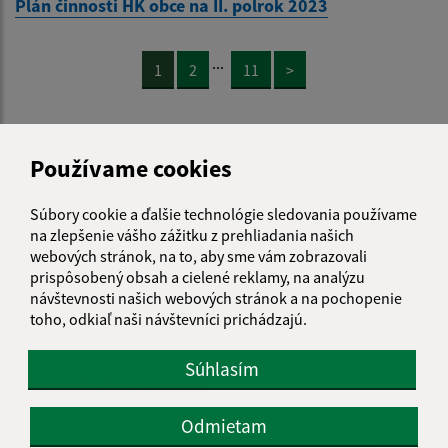
Plán činnosti HK obce na II. polrok 2023
...
1
2
11
>
Je táto stránka užitočná?
Áno
Nie
Používame cookies
Boli tieto 
Boli 
Našli ste na stránke chybu?
Napíšte nám
Súbory cookie a ďalšie technológie sledovania používame
na zlepšenie vášho zážitku z prehliadania našich
webových stránok, na to, aby sme vám zobrazovali
Napíšte nám:
prispôsobený obsah a cielené reklamy, na analýzu
návštevnosti našich webových stránok a na pochopenie
Meno (povinné)
toho, odkiaľ naši návštevníci prichádzajú.
Súhlasím
E-mailová adresa (povinné)
Odmietam