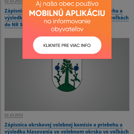
02.10.2023
Zápisnica okrskovej volebnej komisie o priebehu a
výsledku hlasovania vo volebnom okrsku vo voľbách
do NR SR 30.9.2023
02.10.2023
Zápisnica okrskovej volebnej komisie o priebehu a
výsledku hlasovania vo volebnom okrsku vo voľbách