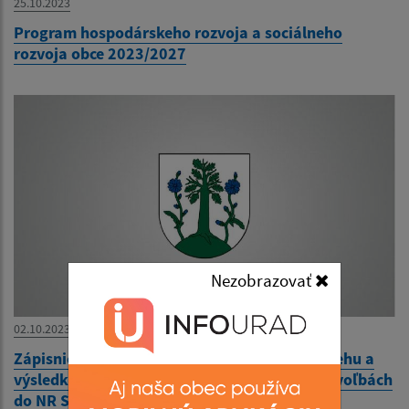
25.10.2023
Program hospodárskeho rozvoja a sociálneho
rozvoja obce 2023/2027
Nezobrazovať
02.10.2023
Zápisnica okrskovej volebnej komisie o priebehu a
výsledku hlasovania vo volebnom okrsku vo voľbách
do NR SR 30.9.2023