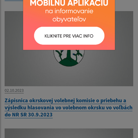
02.10.2023
Zápisnica okrskovej volebnej komisie o priebehu a
výsledku hlasovania vo volebnom okrsku vo voľbách
do NR SR 30.9.2023