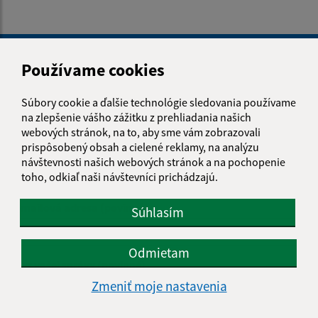
Je táto stránka užitočná?
Áno
Nie
Boli tieto 
Boli 
Používame cookies
Našli ste na stránke chybu?
Napíšte nám
Súbory cookie a ďalšie technológie sledovania používame
na zlepšenie vášho zážitku z prehliadania našich
Napíšte nám:
webových stránok, na to, aby sme vám zobrazovali
prispôsobený obsah a cielené reklamy, na analýzu
Meno (povinné)
návštevnosti našich webových stránok a na pochopenie
toho, odkiaľ naši návštevníci prichádzajú.
E-mailová adresa (povinné)
Súhlasím
Odmietam
Text vašej správy (povinné)
Zmeniť moje nastavenia