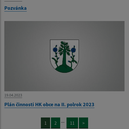
Pozvánka
19.04.2023
Plán činnosti HK obce na II. polrok 2023
...
1
2
11
>