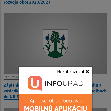
rozvoja obce 2023/2027
Nezobrazovať
02.10.2023
Zápisnica okrskovej volebnej komisie o priebehu a
výsledku hlasovania vo volebnom okrsku vo voľbách
do NR SR 30.9.2023