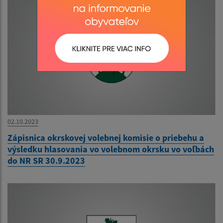
02.10.2023
Zápisnica okrskovej volebnej komisie o priebehu a
výsledku hlasovania vo volebnom okrsku vo voľbách
do NR SR 30.9.2023