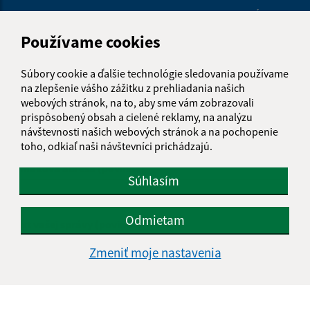
Je táto stránka užitočná?
Áno
Nie
Boli tieto 
Boli 
Používame cookies
Našli ste na stránke chybu?
Napíšte nám
Súbory cookie a ďalšie technológie sledovania používame
Napíšte nám:
na zlepšenie vášho zážitku z prehliadania našich
webových stránok, na to, aby sme vám zobrazovali
Meno (povinné)
prispôsobený obsah a cielené reklamy, na analýzu
návštevnosti našich webových stránok a na pochopenie
toho, odkiaľ naši návštevníci prichádzajú.
E-mailová adresa (povinné)
Súhlasím
Odmietam
Text vašej správy (povinné)
Zmeniť moje nastavenia