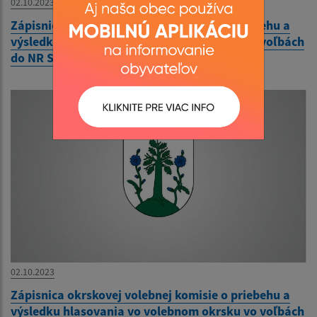
02.10.2023
Zápisnica okrskovej volebnej komisie o priebehu a
výsledku hlasovania vo volebnom okrsku vo voľbách
do NR SR 30.9.2023
02.10.2023
Zápisnica okrskovej volebnej komisie o priebehu a
výsledku hlasovania vo volebnom okrsku vo voľbách