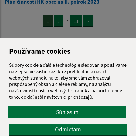
Plán činnosti HK obce na II. polrok 2023
...
1
2
11
>
Je táto stránka užitočná?
Áno
Nie
Používame cookies
Boli tieto 
Boli 
Našli ste na stránke chybu?
Napíšte nám
Súbory cookie a ďalšie technológie sledovania používame
na zlepšenie vášho zážitku z prehliadania našich
webových stránok, na to, aby sme vám zobrazovali
Napíšte nám:
prispôsobený obsah a cielené reklamy, na analýzu
návštevnosti našich webových stránok a na pochopenie
Meno (povinné)
toho, odkiaľ naši návštevníci prichádzajú.
Súhlasím
E-mailová adresa (povinné)
Odmietam