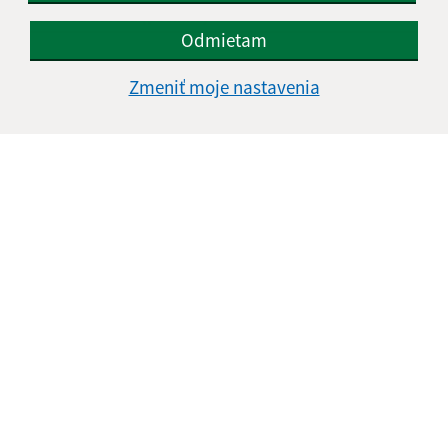
E-mailová adresa (povinné)
Odmietam
Zmeniť moje nastavenia
Text vašej správy (povinné)
Oboznámil som sa so
spracúvaním osobných
údajov
Google reCaptcha Response
Odoslať správu
Úradné hodiny: