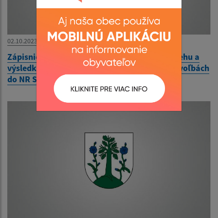
02.10.2023
Zápisnica okrskovej volebnej komisie o priebehu a
výsledku hlasovania vo volebnom okrsku vo voľbách
do NR SR 30.9.2023