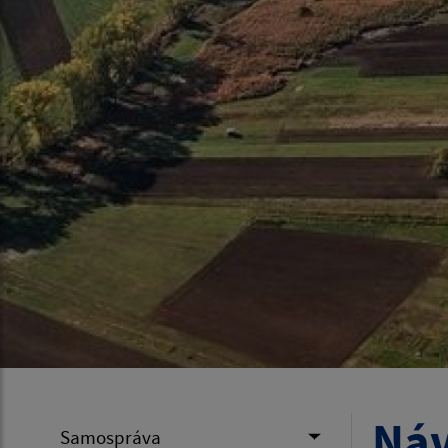
Náv
Samospráva