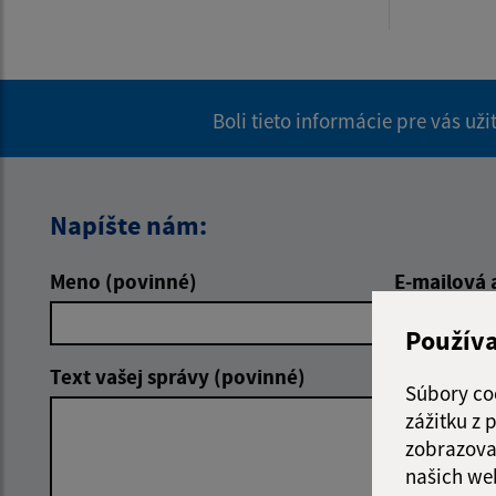
Boli tieto informácie pre vás už
Napíšte nám:
Meno (povinné)
E-mailová 
Použív
Text vašej správy (povinné)
Súbory co
zážitku z
zobrazova
našich we