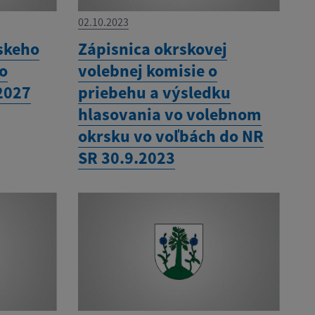
02.10.2023
skeho
Zápisnica okrskovej
ho
volebnej komisie o
2027
priebehu a výsledku
hlasovania vo volebnom
okrsku vo voľbách do NR
SR 30.9.2023