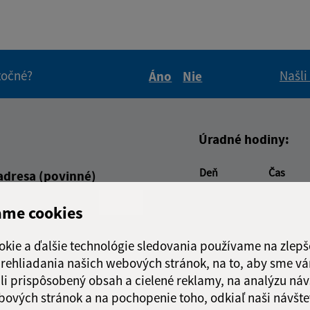
itočné?
Našli
Áno
Nie
Boli tieto informácie pre 
Boli tieto informáci
Úradné hodiny:
Deň
Čas
adresa (povinné)
Pondelok:
7:30 - 15
Utorok:
nestránk
ame cookies
Streda:
7:30 - 15
okie a ďalšie technológie sledovania používame na zlepš
Štvrtok:
nestránk
 prehliadania našich webových stránok, na to, aby sme v
Piatok:
7:30 - 15
li prispôsobený obsah a cielené reklamy, na analýzu náv
Obedňajšia prestáv
bových stránok a na pochopenie toho, odkiaľ naši návšte