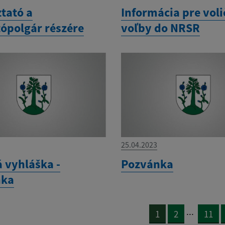
tató a
Informácia pre voli
tópolgár részére
voľby do NRSR
25.04.2023
á vyhláška -
Pozvánka
nka
...
1
2
11