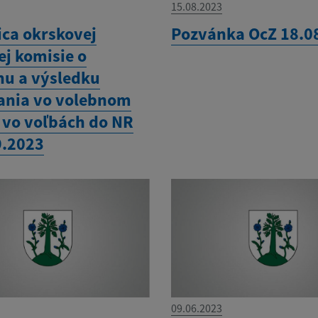
15.08.2023
ica okrskovej
Pozvánka OcZ 18.0
ej komisie o
hu a výsledku
ania vo volebnom
 vo voľbách do NR
9.2023
09.06.2023