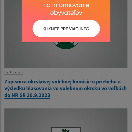
02.10.2023
Zápisnica okrskovej volebnej komisie o priebehu a
výsledku hlasovania vo volebnom okrsku vo voľbách
do NR SR 30.9.2023