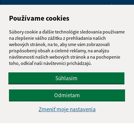
Je táto stránka užitočná?
Áno
Nie
Boli tieto 
Boli 
Používame cookies
Našli ste na stránke chybu?
Napíšte nám
Súbory cookie a ďalšie technológie sledovania používame
Napíšte nám:
na zlepšenie vášho zážitku z prehliadania našich
webových stránok, na to, aby sme vám zobrazovali
Meno (povinné)
prispôsobený obsah a cielené reklamy, na analýzu
návštevnosti našich webových stránok a na pochopenie
toho, odkiaľ naši návštevníci prichádzajú.
E-mailová adresa (povinné)
Súhlasím
Odmietam
Text vašej správy (povinné)
Zmeniť moje nastavenia