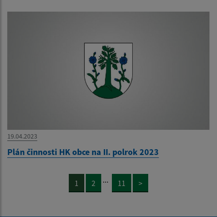
19.04.2023
Plán činnosti HK obce na II. polrok 2023
...
1
2
11
>