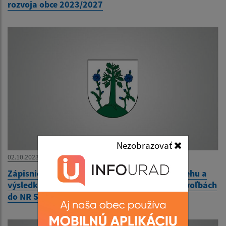
rozvoja obce 2023/2027
Nezobrazovať
02.10.2023
Zápisnica okrskovej volebnej komisie o priebehu a
výsledku hlasovania vo volebnom okrsku vo voľbách
do NR SR 30.9.2023