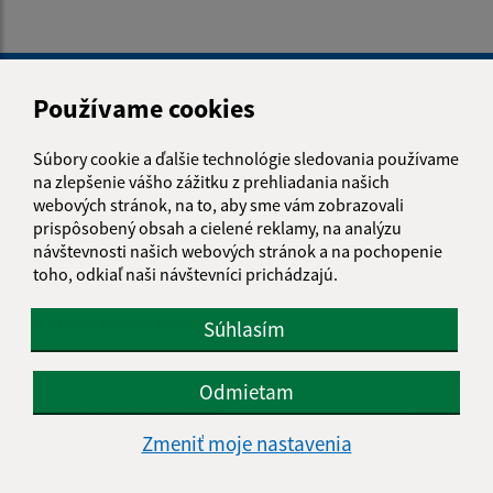
Je táto stránka užitočná?
Áno
Nie
Boli tieto 
Boli 
Používame cookies
Našli ste na stránke chybu?
Napíšte nám
Súbory cookie a ďalšie technológie sledovania používame
na zlepšenie vášho zážitku z prehliadania našich
Napíšte nám:
webových stránok, na to, aby sme vám zobrazovali
prispôsobený obsah a cielené reklamy, na analýzu
Meno (povinné)
návštevnosti našich webových stránok a na pochopenie
toho, odkiaľ naši návštevníci prichádzajú.
E-mailová adresa (povinné)
Súhlasím
Odmietam
Text vašej správy (povinné)
Zmeniť moje nastavenia