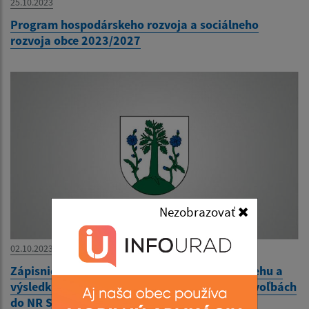
25.10.2023
Program hospodárskeho rozvoja a sociálneho
rozvoja obce 2023/2027
Nezobrazovať
02.10.2023
Zápisnica okrskovej volebnej komisie o priebehu a
výsledku hlasovania vo volebnom okrsku vo voľbách
do NR SR 30.9.2023