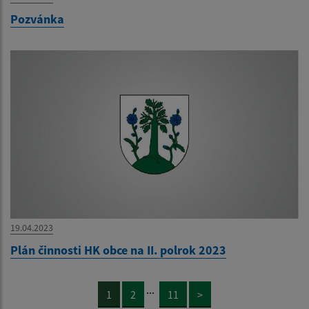
Pozvánka
19.04.2023
Plán činnosti HK obce na II. polrok 2023
...
1
2
11
>