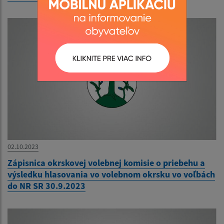
02.10.2023
Zápisnica okrskovej volebnej komisie o priebehu a
výsledku hlasovania vo volebnom okrsku vo voľbách
do NR SR 30.9.2023