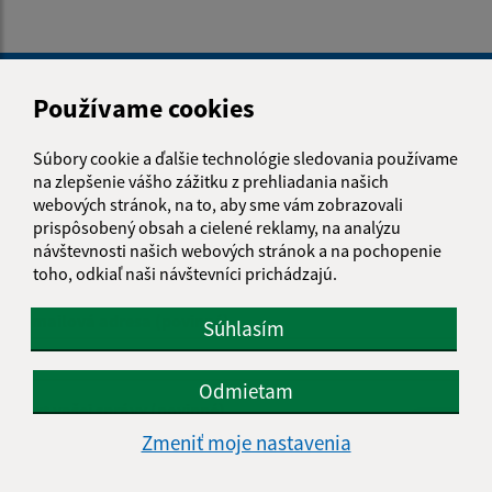
Je táto stránka užitočná?
Áno
Nie
Boli tieto 
Boli 
Používame cookies
Našli ste na stránke chybu?
Napíšte nám
Súbory cookie a ďalšie technológie sledovania používame
na zlepšenie vášho zážitku z prehliadania našich
Napíšte nám:
webových stránok, na to, aby sme vám zobrazovali
prispôsobený obsah a cielené reklamy, na analýzu
Meno (povinné)
návštevnosti našich webových stránok a na pochopenie
toho, odkiaľ naši návštevníci prichádzajú.
E-mailová adresa (povinné)
Súhlasím
Odmietam
Text vašej správy (povinné)
Zmeniť moje nastavenia