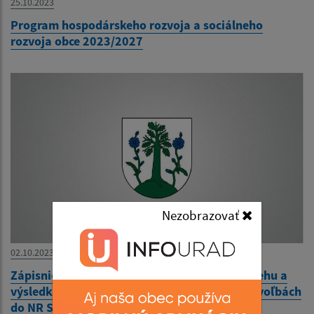
25.10.2023
Program hospodárskeho rozvoja a sociálneho
rozvoja obce 2023/2027
Nezobrazovať
02.10.2023
Zápisnica okrskovej volebnej komisie o priebehu a
výsledku hlasovania vo volebnom okrsku vo voľbách
do NR SR 30.9.2023