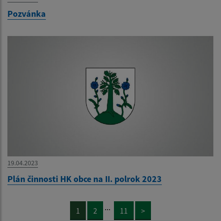
Pozvánka
19.04.2023
Plán činnosti HK obce na II. polrok 2023
...
1
2
11
>