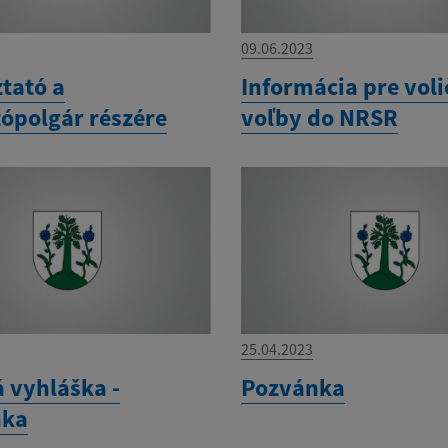
09.06.2023
tató a
Informácia pre voli
tópolgár részére
voľby do NRSR
25.04.2023
á vyhláška -
Pozvánka
nka