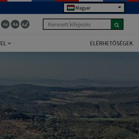
Magyar
Keresett kifejezés
TEL
ELÉRHETŐSÉGEK