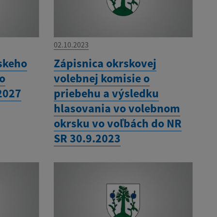
02.10.2023
skeho
Zápisnica okrskovej
ho
volebnej komisie o
2027
priebehu a výsledku
hlasovania vo volebnom
okrsku vo voľbách do NR
SR 30.9.2023