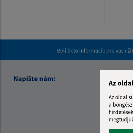
Boli tieto informácie pre vás už
Napíšte nám:
Az olda
Az oldal s
a böngészé
hirdetések
megtudjuk