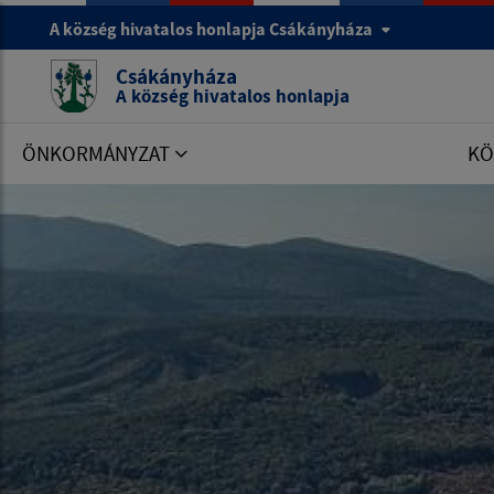
A község hivatalos honlapja Csákányháza
Csákányháza
A község hivatalos honlapja
ÖNKORMÁNYZAT
KÖ