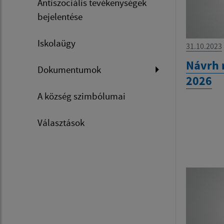
Antiszociális tevékenységek
bejelentése
Iskolaügy
31.10.2023
Návrh 
Dokumentumok
2026
A község szimbólumai
Választások