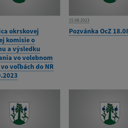
15.08.2023
ica okrskovej
Pozvánka OcZ 18.0
ej komisie o
hu a výsledku
ania vo volebnom
 vo voľbách do NR
9.2023