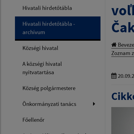
voľ
Hivatali hirdetőtábla
Čak
Hivatali hirdetőtábla -
archívum
Beveze
Községi hivatal
Zoznam z
A községi hivatal
nyitvatartása
20.09.
Község polgármestere
Cikke
Önkormányzati tanács
Főellenőr