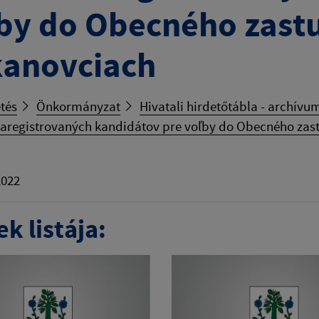
by do Obecného zastu
anovciach
tés
Önkormányzat
Hivatali hirdetőtábla - archívu
aregistrovaných kandidátov pre voľby do Obecného zast
2022
k listája: