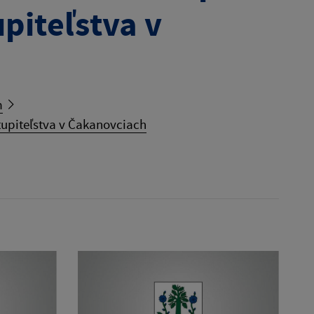
piteľstva v
m
upiteľstva v Čakanovciach