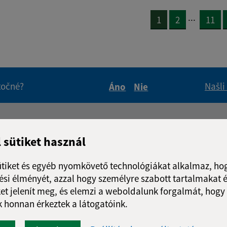
...
1
2
11
itočné?
Našli
Áno
Nie
Boli tieto informácie pre 
Boli tieto informáci
Úradné hodiny:
l sütiket használ
Nap
Idő
ütiket és egyéb nyomkövető technológiákat alkalmaz, hog
Hétfő:
7:30 - 15
si élményét, azzal hogy személyre szabott tartalmakat é
Kedd:
-
et jelenít meg, és elemzi a weboldalunk forgalmát, hogy
Szerda:
7:30 - 15
 honnan érkeztek a látogatóink.
Csütörtök:
-
Péntek:
7:30 - 15