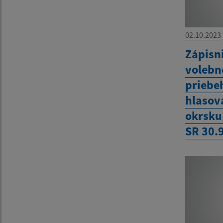
02.10.2023
Zápisn
volebn
priebe
hlasov
okrsku
SR 30.