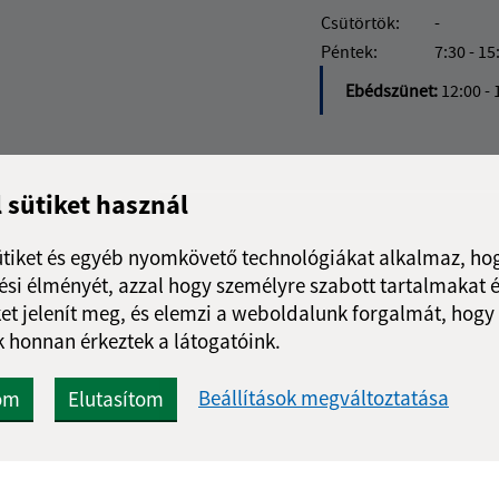
Csütörtök:
-
Péntek:
7:30 - 15
Ebédszünet:
12:00 - 
l sütiket használ
ütiket és egyéb nyomkövető technológiákat alkalmaz, hog
si élményét, azzal hogy személyre szabott tartalmakat é
et jelenít meg, és elemzi a weboldalunk forgalmát, hogy
 honnan érkeztek a látogatóink.
Beállítások megváltoztatása
om
Elutasítom