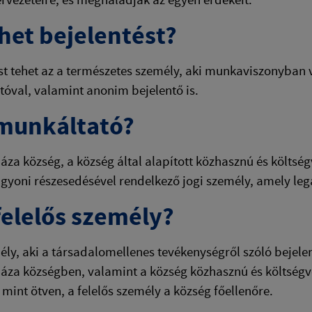
ehet bejelentést?
st tehet az a természetes személy, aki munkaviszonyban
óval, valamint anonim bejelentő is.
 munkáltató?
za község, a község által alapított közhasznú és költsé
gyoni részesedésével rendelkező jogi személy, amely leg
 felelős személy?
ély, aki a társadalomellenes tevékenységről szóló bejelent
za községben, valamint a község közhasznú és költségve
mint ötven, a felelős személy a község főellenőre.