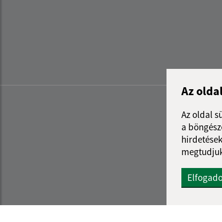
Az olda
Az oldal s
a böngészé
hirdetések
megtudjuk
Elfogad