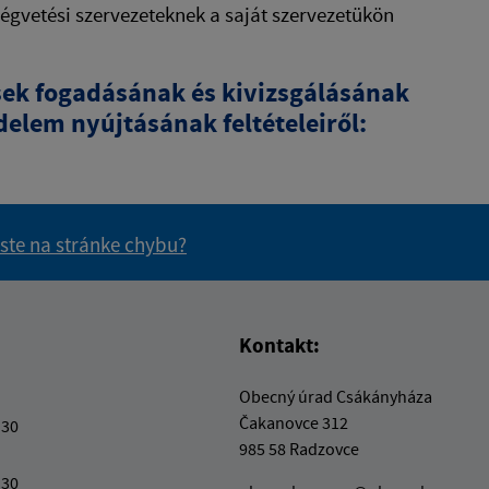
égvetési szervezeteknek a saját szervezetükön
ések fogadásának és kivizsgálásának
delem nyújtásának feltételeiről:
 ste na stránke chybu?
vás užitočné?
e pre vás užitočné?
Kontakt:
Obecný úrad Csákányháza
Čakanovce 312
:30
985 58 Radzovce
:30