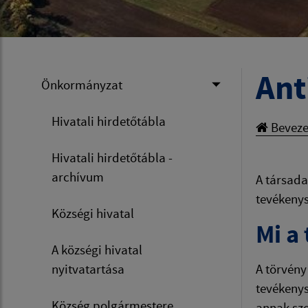
Ant
Önkormányzat
Hivatali hirdetőtábla
Beveze
Hivatali hirdetőtábla -
archívum
A társada
tevékenys
Községi hivatal
Mi a
A községi hivatal
nyitvatartása
A törvény
tevékenys
Község polgármestere
annak sze