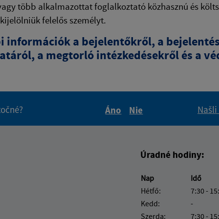
vagy több alkalmazottat foglalkoztató közhasznú és költs
 kijelölniük felelős személyt.
i információk a bejelentőkről, a bejelent
táról, a megtorló intézkedésekről és a vé
itočné?
Našli
Áno
Nie
Boli tieto informácie pre 
Boli tieto informáci
Úradné hodiny:
Nap
Idő
Hétfő:
7:30 - 15
Kedd:
-
Szerda:
7:30 - 15