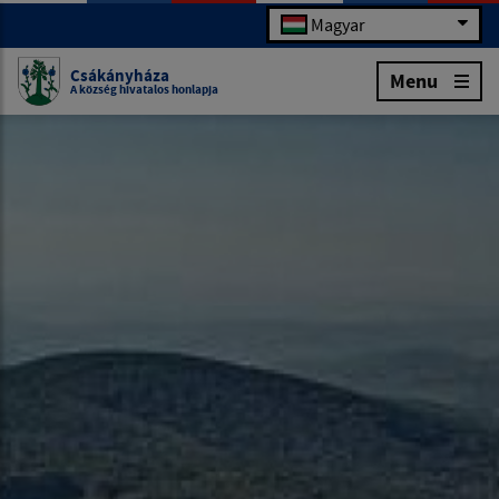
Magyar
Csákányháza
Menu
A község hivatalos honlapja