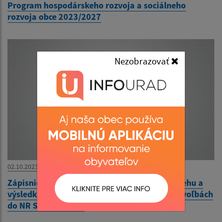
Program hospodárskeho rozvoja a sociálneho
rozvoja obce 2023/2027
Nezobrazovať
02.10.2023
Zápisnica okrskovej volebnej komisie o priebehu a
výsledku hlasovania vo volebnom okrsku vo voľbách
do NR SR 30.9.2023