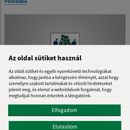
Pozvánka
Az oldal sütiket használ
Az oldal sütiket és egyéb nyomkövető technológiákat
alkalmaz, hogy javítsa a böngészési élményét, azzal hogy
személyre szabott tartalmakat és célzott hirdetéseket
19.04.2023
jelenít meg, és elemzi a weboldalunk forgalmát, hogy
megtudjuk honnan érkeztek a látogatóink.
Plán činnosti HK obce na II. polrok 2023
Elfogadom
...
1
2
11
>
Elutasítom