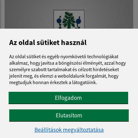
Az oldal sütiket használ
Az oldal sütiket és egyéb nyomkövető technológiákat
alkalmaz, hogy javítsa a böngészési élményét, azzal hogy
személyre szabott tartalmakat és célzott hirdetéseket
19.04.2023
jelenít meg, és elemzi a weboldalunk forgalmát, hogy
Plán činnosti HK obce na II. polrok 2023
megtudjuk honnan érkeztek a látogatóink.
Elfogadom
...
1
2
11
>
Elutasítom
Je táto stránka užitočná?
Áno
Nie
Beállítások megváltoztatása
Boli tieto 
Boli 