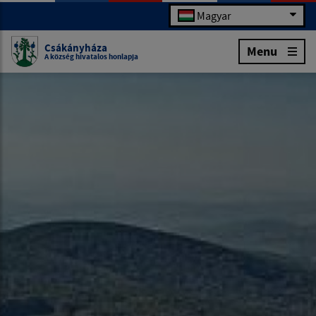
Magyar
Csákányháza
Menu
A község hivatalos honlapja