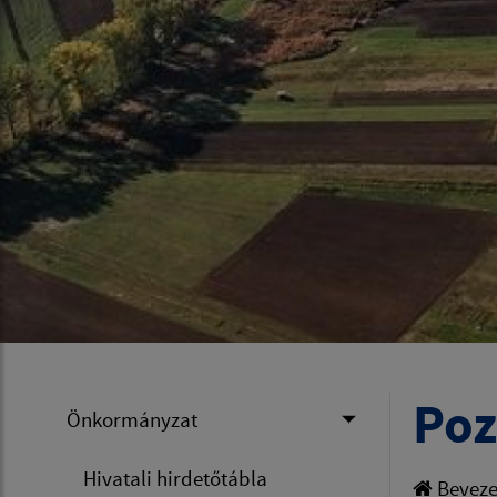
Poz
Önkormányzat
Hivatali hirdetőtábla
Beveze