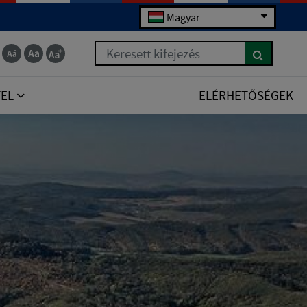
Magyar
Keresett kifejezés
TEL
ELÉRHETŐSÉGEK