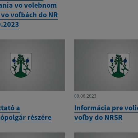
ania vo volebnom
 vo voľbách do NR
9.2023
09.06.2023
tató a
Informácia pre voli
tópolgár részére
voľby do NRSR