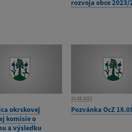
rozvoja obce 2023/
15.08.2023
ica okrskovej
Pozvánka OcZ 18.0
ej komisie o
hu a výsledku