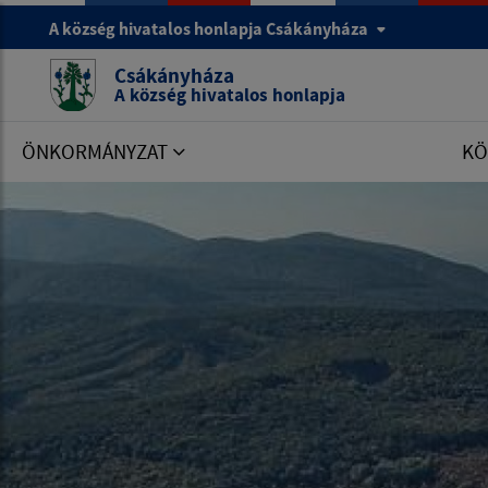
A község hivatalos honlapja Csákányháza
Csákányháza
A község hivatalos honlapja
ÖNKORMÁNYZAT
KÖ