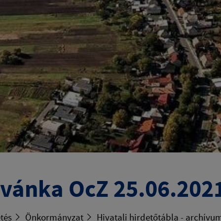
vánka OcZ 25.06.202
tés
Önkormányzat
Hivatali hirdetőtábla - archívu