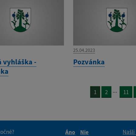
25.04.2023
á vyhláška -
Pozvánka
nka
...
1
2
11
itočné?
Našli
Áno
Nie