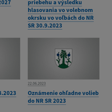
2027
priebehu a výsledku
hlasovania vo volebnom
okrsku vo voľbách do NR
SR 30.9.2023
22.06.2023
8.2023
Oznámenie ohľadne volieb
do NR SR 2023