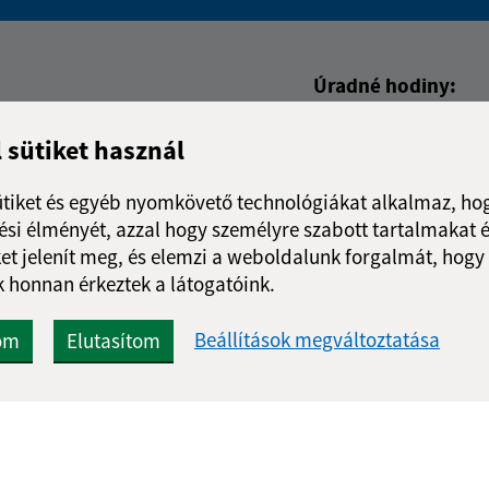
Boli tieto informácie pre 
Boli tieto informáci
Úradné hodiny:
Nap
Idő
l sütiket használ
Hétfő:
7:30 - 15
Kedd:
-
ütiket és egyéb nyomkövető technológiákat alkalmaz, hog
Szerda:
7:30 - 15
si élményét, azzal hogy személyre szabott tartalmakat é
Csütörtök:
-
et jelenít meg, és elemzi a weboldalunk forgalmát, hogy
Péntek:
7:30 - 15
 honnan érkeztek a látogatóink.
Ebédszünet:
12:00 - 
Beállítások megváltoztatása
om
Elutasítom