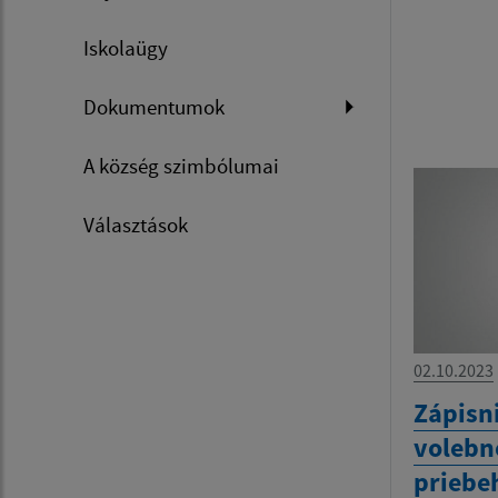
Iskolaügy
Dokumentumok
A község szimbólumai
Választások
02.10.2023
Zápisn
volebn
priebe