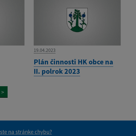
19.04.2023
Plán činnosti HK obce na
II. polrok 2023
>
 ste na stránke chybu?