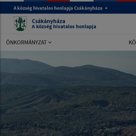
A község hivatalos honlapja Csákányháza
Csákányháza
A község hivatalos honlapja
ÖNKORMÁNYZAT
KÖ