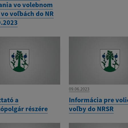
ania vo volebnom
 vo voľbách do NR
9.2023
09.06.2023
tató a
Informácia pre voli
tópolgár részére
voľby do NRSR