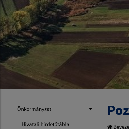
Poz
Önkormányzat
Hivatali hirdetőtábla
Beveze