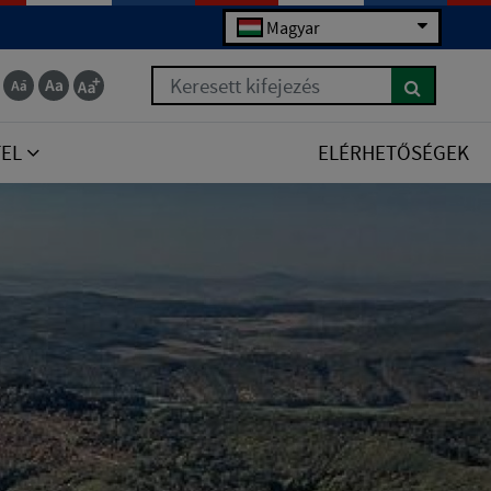
Magyar
Keresett kifejezés
TEL
ELÉRHETŐSÉGEK