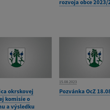
rozvoja obce 2023/
15.08.2023
ica okrskovej
Pozvánka OcZ 18.0
ej komisie o
hu a výsledku