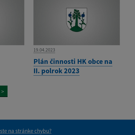
19.04.2023
Plán činnosti HK obce na
II. polrok 2023
>
 ste na stránke chybu?