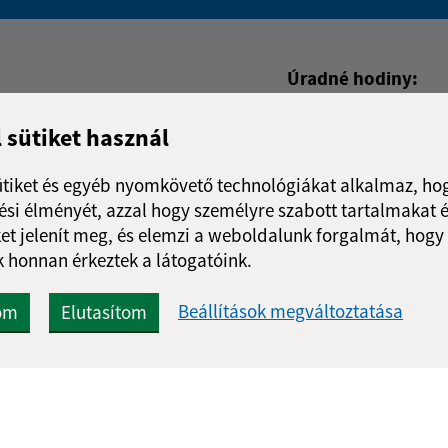
Boli tieto informácie pre 
Boli tieto informáci
Úradné hodiny:
Nap
Idő
l sütiket használ
Hétfő:
7:30 - 15
Kedd:
-
ütiket és egyéb nyomkövető technológiákat alkalmaz, hog
Szerda:
7:30 - 15
si élményét, azzal hogy személyre szabott tartalmakat é
Csütörtök:
-
et jelenít meg, és elemzi a weboldalunk forgalmát, hogy
Péntek:
7:30 - 15
 honnan érkeztek a látogatóink.
Ebédszünet:
12:00 - 
Beállítások megváltoztatása
om
Elutasítom