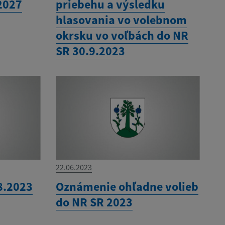
2027
priebehu a výsledku
hlasovania vo volebnom
okrsku vo voľbách do NR
SR 30.9.2023
22.06.2023
8.2023
Oznámenie ohľadne volieb
do NR SR 2023