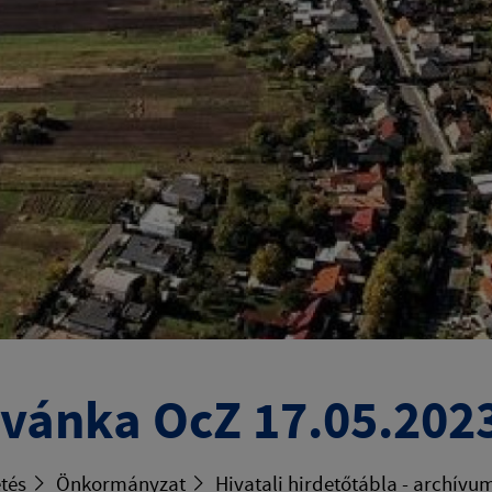
vánka OcZ 17.05.202
tés
Önkormányzat
Hivatali hirdetőtábla - archívu