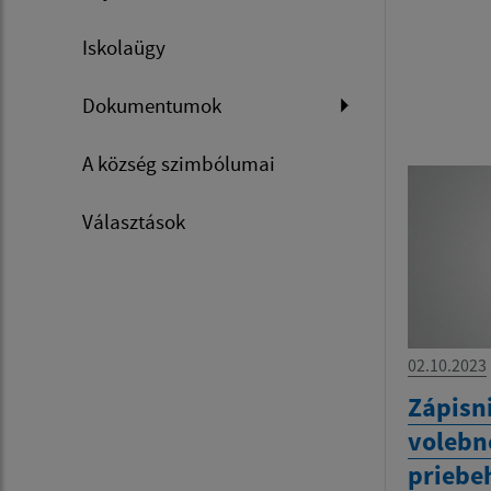
Iskolaügy
Dokumentumok
A község szimbólumai
Választások
02.10.2023
Zápisn
volebn
priebe