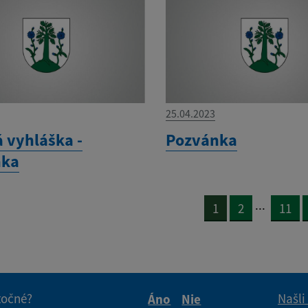
25.04.2023
á vyhláška -
Pozvánka
nka
...
1
2
11
itočné?
Našli
Áno
Nie