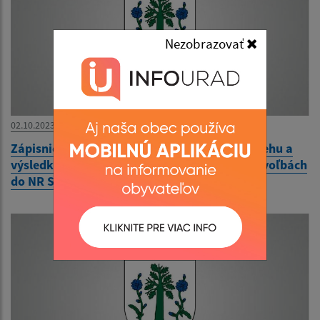
Nezobrazovať
02.10.2023
Zápisnica okrskovej volebnej komisie o priebehu a
výsledku hlasovania vo volebnom okrsku vo voľbách
do NR SR 30.9.2023