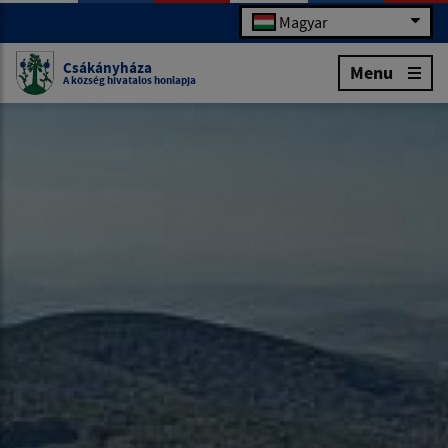
Magyar
Csákányháza
Menu
A község hivatalos honlapja