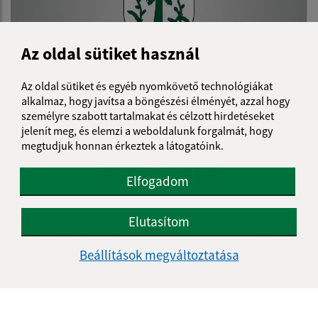
Az oldal sütiket használ
Az oldal sütiket és egyéb nyomkövető technológiákat
alkalmaz, hogy javítsa a böngészési élményét, azzal hogy
19.04.2023
személyre szabott tartalmakat és célzott hirdetéseket
Plán činnosti HK obce na II. polrok 2023
jelenít meg, és elemzi a weboldalunk forgalmát, hogy
megtudjuk honnan érkeztek a látogatóink.
...
1
2
11
>
Elfogadom
Elutasítom
Je táto stránka užitočná?
Áno
Nie
Boli tieto 
Boli 
Beállítások megváltoztatása
Našli ste na stránke chybu?
Napíšte nám
Napíšte nám: