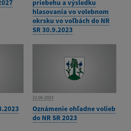
2027
priebehu a výsledku
hlasovania vo volebnom
okrsku vo voľbách do NR
SR 30.9.2023
22.06.2023
8.2023
Oznámenie ohľadne volieb
do NR SR 2023