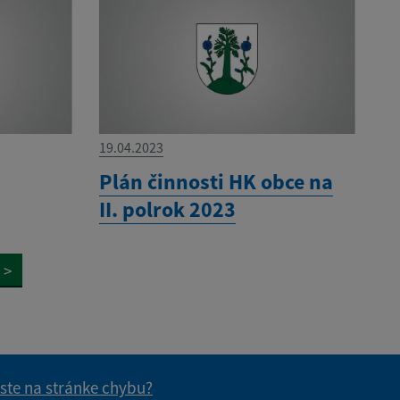
19.04.2023
Plán činnosti HK obce na
II. polrok 2023
>
 ste na stránke chybu?