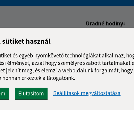
Boli tieto informácie pre 
Boli tieto informáci
Úradné hodiny:
Nap
Idő
l sütiket használ
Hétfő:
7:30 - 15
Kedd:
-
ütiket és egyéb nyomkövető technológiákat alkalmaz, hog
Szerda:
7:30 - 15
si élményét, azzal hogy személyre szabott tartalmakat é
Csütörtök:
-
et jelenít meg, és elemzi a weboldalunk forgalmát, hogy
Péntek:
7:30 - 15
 honnan érkeztek a látogatóink.
Ebédszünet:
12:00 - 
Beállítások megváltoztatása
om
Elutasítom