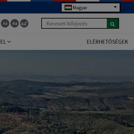
Magyar
Keresett kifejezés
TEL
ELÉRHETŐSÉGEK