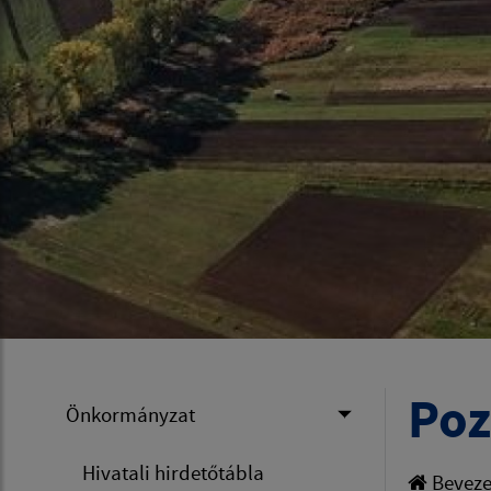
Poz
Önkormányzat
Hivatali hirdetőtábla
Beveze