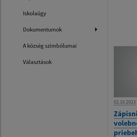
Iskolaügy
Dokumentumok
A község szimbólumai
Választások
02.10.2023
Zápisn
volebn
priebe