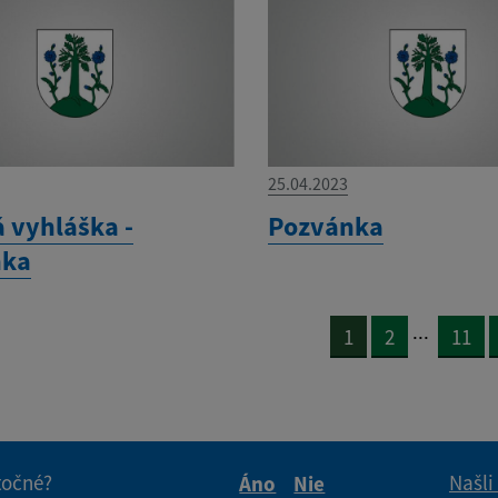
25.04.2023
á vyhláška -
Pozvánka
nka
...
1
2
11
itočné?
Našli
Áno
Nie