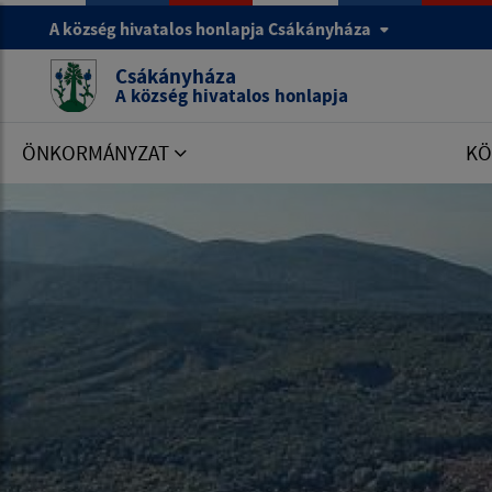
A község hivatalos honlapja Csákányháza
Csákányháza
A község hivatalos honlapja
ÖNKORMÁNYZAT
KÖ