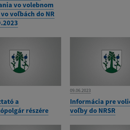
ania vo volebnom
 vo voľbách do NR
9.2023
09.06.2023
tató a
Informácia pre voli
tópolgár részére
voľby do NRSR