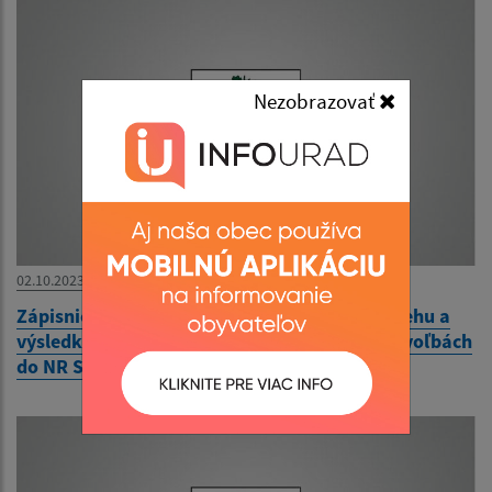
Nezobrazovať
02.10.2023
Zápisnica okrskovej volebnej komisie o priebehu a
výsledku hlasovania vo volebnom okrsku vo voľbách
do NR SR 30.9.2023