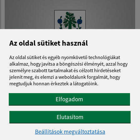
Az oldal sütiket használ
Az oldal sütiket és egyéb nyomkövető technológiákat
alkalmaz, hogy javítsa a böngészési élményét, azzal hogy
személyre szabott tartalmakat és célzott hirdetéseket
19.04.2023
jelenít meg, és elemzi a weboldalunk forgalmát, hogy
Plán činnosti HK obce na II. polrok 2023
megtudjuk honnan érkeztek a látogatóink.
Elfogadom
...
1
2
11
>
Elutasítom
Je táto stránka užitočná?
Áno
Nie
Beállítások megváltoztatása
Boli tieto 
Boli 