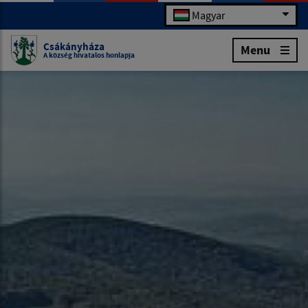
Magyar
Csákányháza
Menu
A község hivatalos honlapja