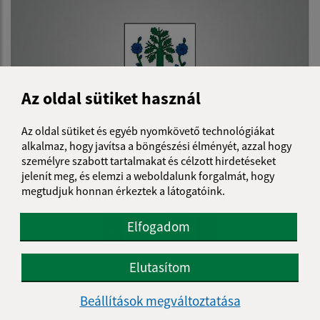
Az oldal sütiket használ
Az oldal sütiket és egyéb nyomkövető technológiákat
alkalmaz, hogy javítsa a böngészési élményét, azzal hogy
személyre szabott tartalmakat és célzott hirdetéseket
19.04.2023
jelenít meg, és elemzi a weboldalunk forgalmát, hogy
Plán činnosti HK obce na II. polrok 2023
megtudjuk honnan érkeztek a látogatóink.
Elfogadom
...
1
2
11
>
Elutasítom
Je táto stránka užitočná?
Áno
Nie
Beállítások megváltoztatása
Boli tieto 
Boli 