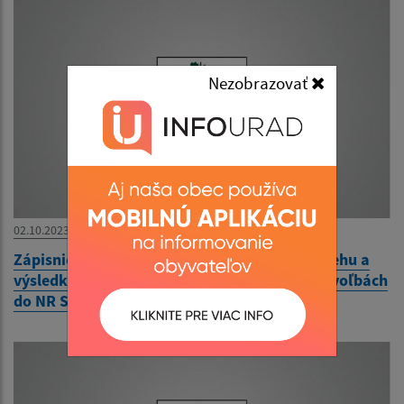
Nezobrazovať
02.10.2023
Zápisnica okrskovej volebnej komisie o priebehu a
výsledku hlasovania vo volebnom okrsku vo voľbách
do NR SR 30.9.2023