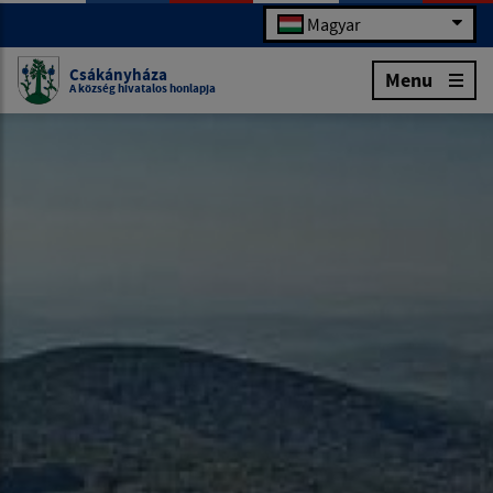
Magyar
Csákányháza
Menu
A község hivatalos honlapja