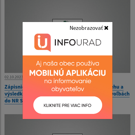
Nezobrazovať
02.10.2023
Zápisnica okrskovej volebnej komisie o priebehu a
výsledku hlasovania vo volebnom okrsku vo voľbách
do NR SR 30.9.2023