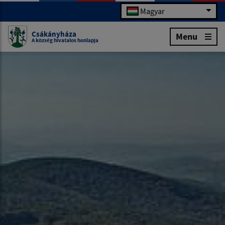
Magyar
Csákányháza
Menu
A község hivatalos honlapja