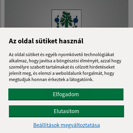
Az oldal sütiket használ
Az oldal sütiket és egyéb nyomkövető technológiákat
alkalmaz, hogy javítsa a böngészési élményét, azzal hogy
személyre szabott tartalmakat és célzott hirdetéseket
19.04.2023
jelenít meg, és elemzi a weboldalunk forgalmát, hogy
Plán činnosti HK obce na II. polrok 2023
megtudjuk honnan érkeztek a látogatóink.
Elfogadom
...
1
2
11
>
Elutasítom
Je táto stránka užitočná?
Áno
Nie
Beállítások megváltoztatása
Boli tieto 
Boli 