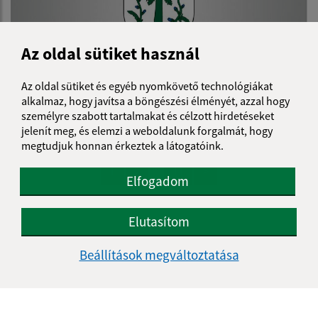
Az oldal sütiket használ
Az oldal sütiket és egyéb nyomkövető technológiákat
alkalmaz, hogy javítsa a böngészési élményét, azzal hogy
19.04.2023
személyre szabott tartalmakat és célzott hirdetéseket
Plán činnosti HK obce na II. polrok 2023
jelenít meg, és elemzi a weboldalunk forgalmát, hogy
megtudjuk honnan érkeztek a látogatóink.
...
1
2
11
>
Elfogadom
Elutasítom
Je táto stránka užitočná?
Áno
Nie
Boli tieto 
Boli 
Beállítások megváltoztatása
Našli ste na stránke chybu?
Napíšte nám
Napíšte nám: