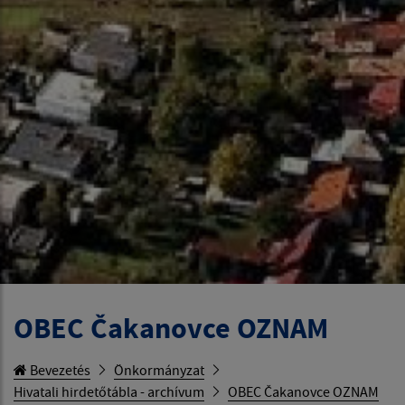
OBEC Čakanovce OZNAM
Bevezetés
Önkormányzat
Hivatali hirdetőtábla - archívum
OBEC Čakanovce OZNAM