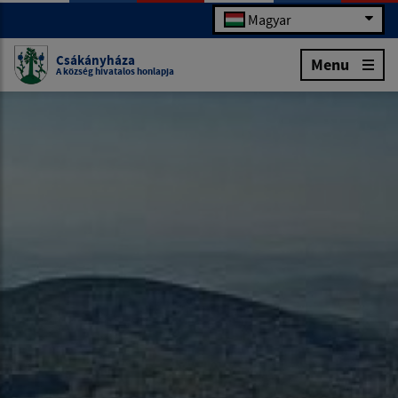
Magyar
Csákányháza
Menu
A község hivatalos honlapja