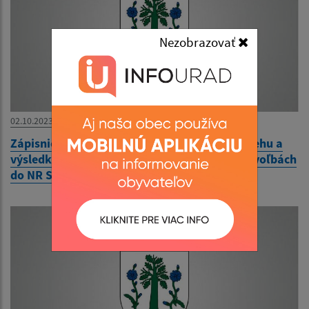
Nezobrazovať
02.10.2023
Zápisnica okrskovej volebnej komisie o priebehu a
výsledku hlasovania vo volebnom okrsku vo voľbách
do NR SR 30.9.2023