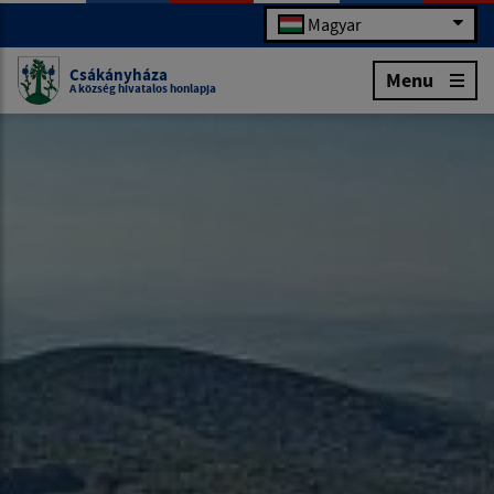
Magyar
Csákányháza
Menu
A község hivatalos honlapja