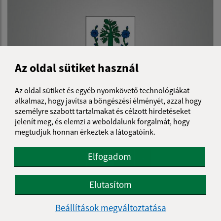
Az oldal sütiket használ
Az oldal sütiket és egyéb nyomkövető technológiákat
alkalmaz, hogy javítsa a böngészési élményét, azzal hogy
személyre szabott tartalmakat és célzott hirdetéseket
19.04.2023
jelenít meg, és elemzi a weboldalunk forgalmát, hogy
Plán činnosti HK obce na II. polrok 2023
megtudjuk honnan érkeztek a látogatóink.
Elfogadom
...
1
2
11
>
Elutasítom
Je táto stránka užitočná?
Áno
Nie
Beállítások megváltoztatása
Boli tieto 
Boli 