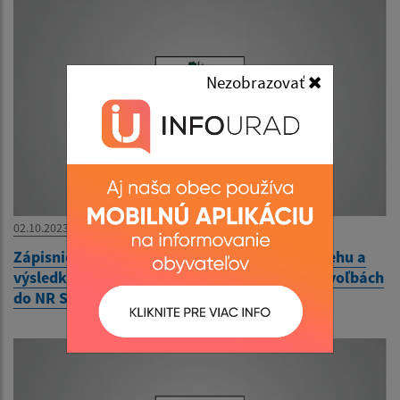
Nezobrazovať
02.10.2023
Zápisnica okrskovej volebnej komisie o priebehu a
výsledku hlasovania vo volebnom okrsku vo voľbách
do NR SR 30.9.2023