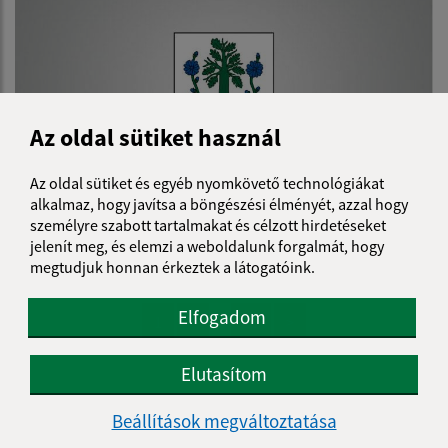
Az oldal sütiket használ
Az oldal sütiket és egyéb nyomkövető technológiákat
alkalmaz, hogy javítsa a böngészési élményét, azzal hogy
személyre szabott tartalmakat és célzott hirdetéseket
19.04.2023
jelenít meg, és elemzi a weboldalunk forgalmát, hogy
Plán činnosti HK obce na II. polrok 2023
megtudjuk honnan érkeztek a látogatóink.
Elfogadom
...
1
2
11
>
Elutasítom
Je táto stránka užitočná?
Áno
Nie
Beállítások megváltoztatása
Boli tieto 
Boli 