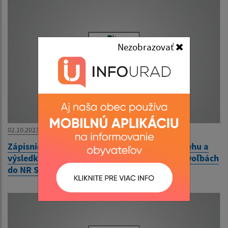
Nezobrazovať
02.10.2023
Zápisnica okrskovej volebnej komisie o priebehu a
výsledku hlasovania vo volebnom okrsku vo voľbách
do NR SR 30.9.2023