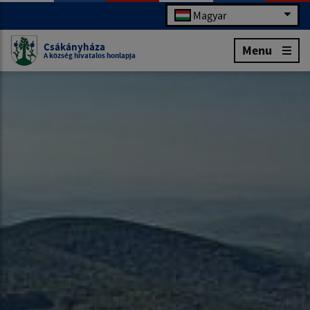
Magyar
Csákányháza
Menu
A község hivatalos honlapja