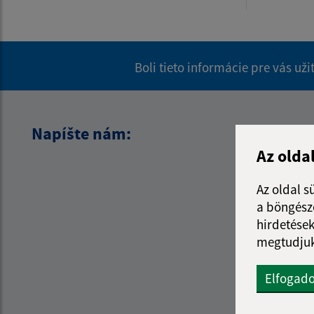
Boli tieto informácie pre vás už
Napíšte nám:
Az olda
Az oldal s
a böngészé
hirdetések
megtudjuk
Elfogad