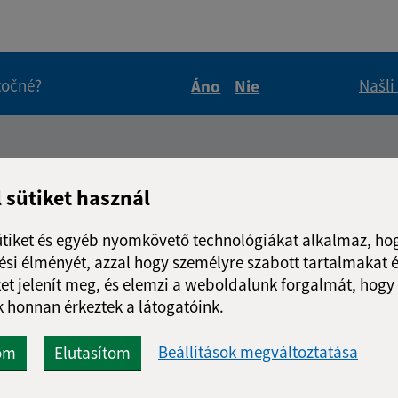
itočné?
Našli
Áno
Nie
Boli tieto informácie pre 
Boli tieto informáci
Úradné hodiny:
l sütiket használ
Nap
Idő
Hétfő:
7:30 - 15
ütiket és egyéb nyomkövető technológiákat alkalmaz, hog
Kedd:
-
si élményét, azzal hogy személyre szabott tartalmakat é
Szerda:
7:30 - 15
et jelenít meg, és elemzi a weboldalunk forgalmát, hogy
Csütörtök:
-
 honnan érkeztek a látogatóink.
Péntek:
7:30 - 15
Beállítások megváltoztatása
om
Elutasítom
Ebédszünet:
12:00 - 