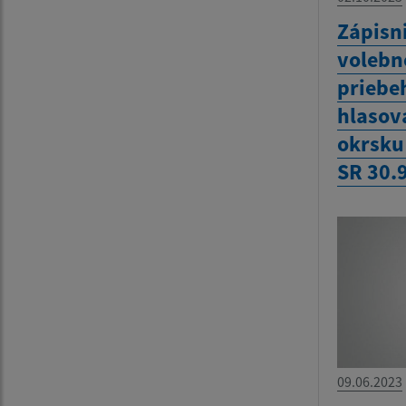
Zápisn
volebn
priebe
hlasov
okrsku
SR 30.
09.06.2023