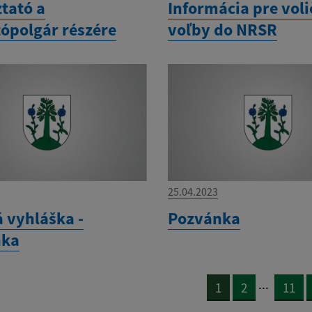
tató a
Informácia pre voli
tópolgár részére
voľby do NRSR
25.04.2023
á vyhláška -
Pozvánka
nka
...
1
2
11