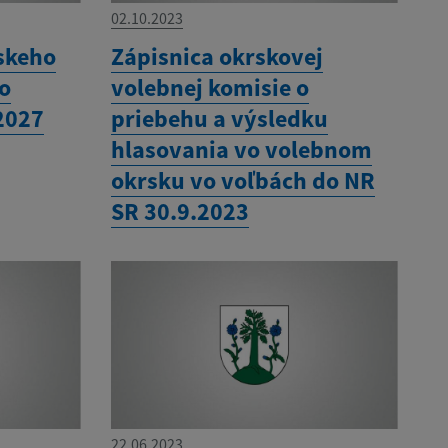
02.10.2023
skeho
Zápisnica okrskovej
ho
volebnej komisie o
2027
priebehu a výsledku
hlasovania vo volebnom
okrsku vo voľbách do NR
SR 30.9.2023
22.06.2023