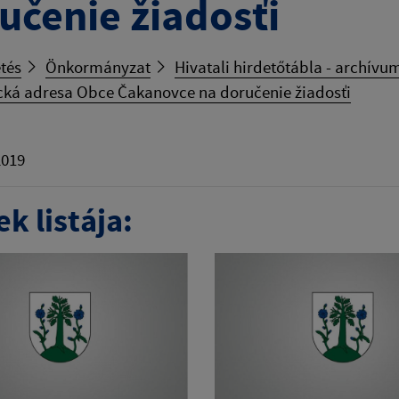
učenie žiadosťi
tés
Önkormányzat
Hivatali hirdetőtábla - archívu
cká adresa Obce Čakanovce na doručenie žiadosťi
2019
k listája: