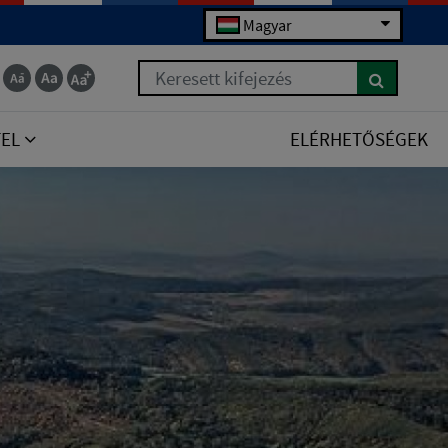
Magyar
Keresett kifejezés
TEL
ELÉRHETŐSÉGEK