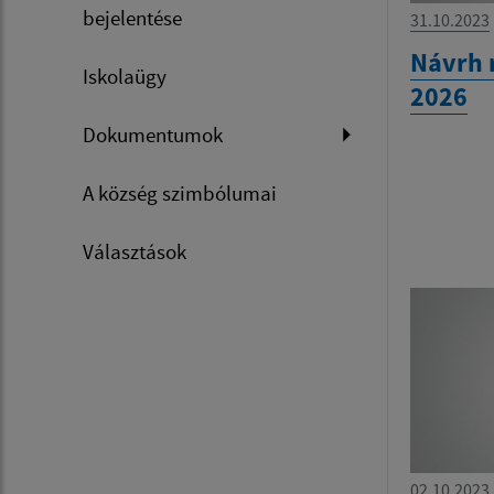
bejelentése
31.10.2023
Návrh 
Iskolaügy
2026
Dokumentumok
A község szimbólumai
Választások
02.10.2023