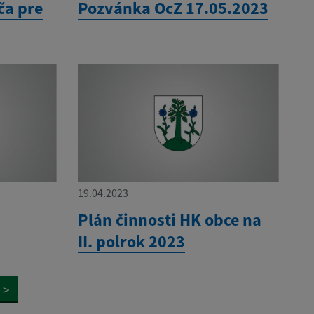
ča pre
Pozvánka OcZ 17.05.2023
19.04.2023
Plán činnosti HK obce na
II. polrok 2023
>