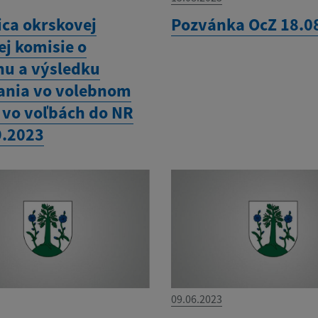
ica okrskovej
Pozvánka OcZ 18.0
ej komisie o
hu a výsledku
ania vo volebnom
 vo voľbách do NR
9.2023
09.06.2023