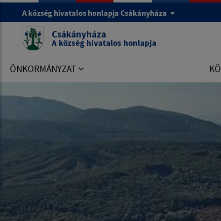
A község hivatalos honlapja Csákányháza
Csákányháza
A község hivatalos honlapja
ÖNKORMÁNYZAT
KÖ