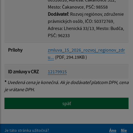
Mesto: Čakanovce, PSČ: 98558
Dodávateľ
: Rozvoj regiónov, združenie
právnických osôb, IČO: 50372769,
Adresa: Lhenická 33/13, Mesto: Budča,
PSČ: 96233
Prílohy
zmluva_15_2026_rozvoj_regionov_zdr
u...
(PDF, 294.19KB )
ID zmluvy v CRZ
12179915
*
Uvedená cena je konečná. Ak je dodávateľ platcom DPH, cena
je vrátane DPH.
späť
Je táto stránka užitočná?
Áno
Nie