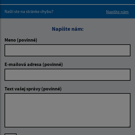
Boli tieto 
Boli 
Našli ste na stránke chybu?
Napíšte nám
Napíšte nám:
Meno (povinné)
E-mailová adresa (povinné)
Text vašej správy (povinné)