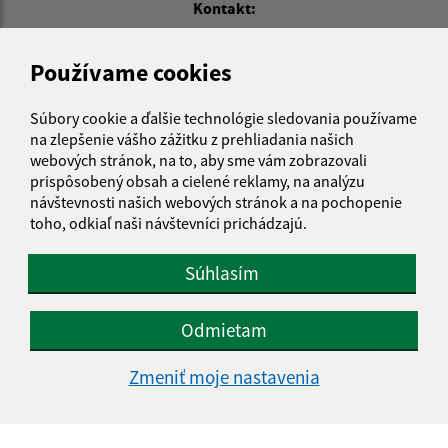
Kontakt:
Obecný úrad Čakanovce
Používame cookies
Čakanovce 312
985 58 Radzovce
Súbory cookie a ďalšie technológie sledovania používame
obeccakanovce@obeccakanovce.sk
na zlepšenie vášho zážitku z prehliadania našich
+421 47 44 91 280
webových stránok, na to, aby sme vám zobrazovali
prispôsobený obsah a cielené reklamy, na analýzu
IČO: 00316016
návštevnosti našich webových stránok a na pochopenie
toho, odkiaľ naši návštevníci prichádzajú.
Súhlasím
Odmietam
Zmeniť moje nastavenia