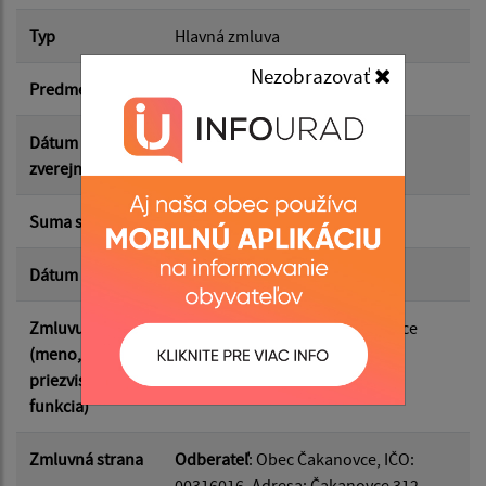
Typ
Hlavná zmluva
Suma od:
Nezobrazovať
Predmet
Vyhotovenie Územného plánu
Suma do:
Dátum
31.03.2026
zverejnenia
Typ:
Suma s DPH*
2 000.00 €
Dátum uzavretia
20.02.2026
Filtrovať
Reset
Zmluvu uzavrel
Mgr. Vojtech Bodor, starosta obce
(meno,
priezvisko,
funkcia)
Zmluvná strana
Odberateľ
: Obec Čakanovce, IČO:
00316016, Adresa: Čakanovce 312,