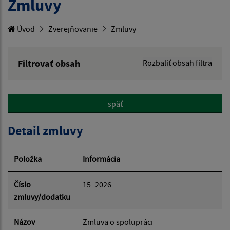
Zmluvy
Úvod
Zverejňovanie
Zmluvy
Filtrovať obsah
Rozbaliť obsah filtra
Hľadaný výraz:
späť
Hľadať v:
Detail zmluvy
Typ dátumu:
Položka
Informácia
Dátum od:
Číslo
15_2026
zmluvy/dodatku
Dátum do:
Názov
Zmluva o spolupráci