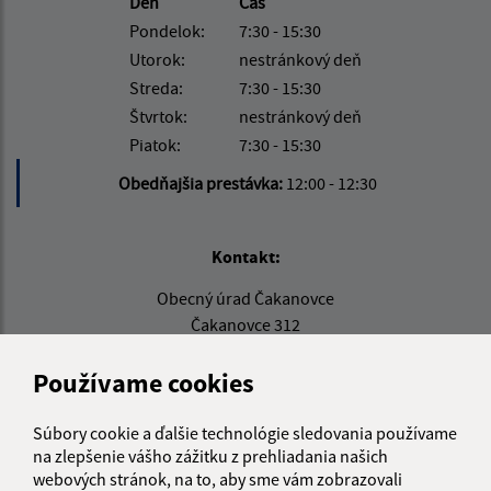
Deň
Čas
Pondelok:
7:30 - 15:30
Utorok:
nestránkový deň
Streda:
7:30 - 15:30
Štvrtok:
nestránkový deň
Piatok:
7:30 - 15:30
Obedňajšia prestávka:
12:00 - 12:30
Kontakt:
Obecný úrad Čakanovce
Čakanovce 312
985 58 Radzovce
Používame cookies
obeccakanovce@obeccakanovce.sk
+421 47 44 91 280
Súbory cookie a ďalšie technológie sledovania používame
na zlepšenie vášho zážitku z prehliadania našich
IČO: 00316016
webových stránok, na to, aby sme vám zobrazovali