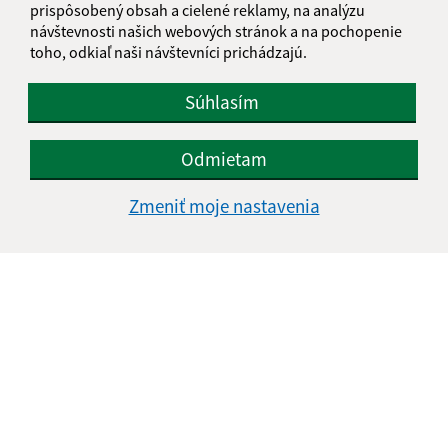
prispôsobený obsah a cielené reklamy, na analýzu
návštevnosti našich webových stránok a na pochopenie
toho, odkiaľ naši návštevníci prichádzajú.
Súhlasím
Odmietam
Zmeniť moje nastavenia
Informácie o stránke:
Vyhlásenie o prístupnosti
Autorské práva
Ochrana osobných údajov