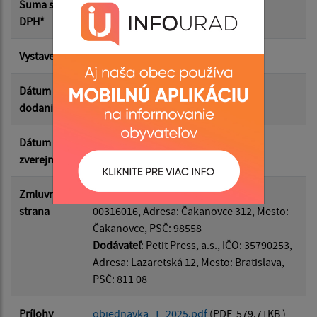
Suma s
246.00 €
DPH*
Suma do:
Vystavená
15.04.2025
Dátum
23.04.2025
dodania
Filtrovať
Reset
Dátum
17.04.2025
zverejnenia
Zmluvná
Odberateľ
: Obec Čakanovce, IČO:
strana
00316016, Adresa: Čakanovce 312, Mesto:
Čakanovce, PSČ: 98558
Dodávateľ
: Petit Press, a.s., IČO: 35790253,
Adresa: Lazaretská 12, Mesto: Bratislava,
PSČ: 811 08
Prílohy
objednavka_1_2025.pdf
(PDF, 579.71KB )