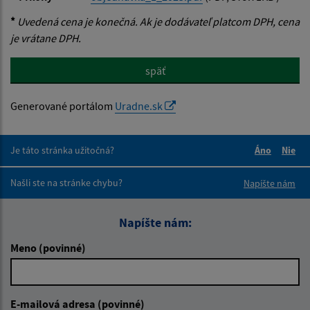
*
Uvedená cena je konečná. Ak je dodávateľ platcom DPH, cena
je vrátane DPH.
späť
Generované portálom
Uradne.sk
Je táto stránka užitočná?
Áno
Nie
Boli tieto 
Boli 
Našli ste na stránke chybu?
Napíšte nám
Napíšte nám:
Meno (povinné)
E-mailová adresa (povinné)