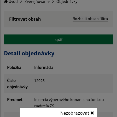
Úvod
Zverejňovanie
Objednávky
Filtrovať obsah
Rozbaliť obsah filtra
Hľadaný výraz:
späť
Hľadať v:
Detail objednávky
Typ dátumu:
Položka
Informácia
Dátum od:
Číslo
12025
objednávky
Dátum do:
Predmet
Inzercia výberového konania na funkciu
riaditeľa ZŠ
Nezobrazovať
Suma od: