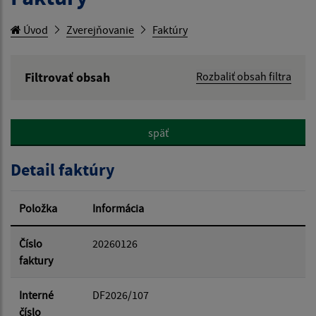
Úvod
Zverejňovanie
Faktúry
Filtrovať obsah
Rozbaliť obsah filtra
Hľadaný výraz:
späť
Hľadať v:
Detail faktúry
Typ dátumu:
Položka
Informácia
Dátum od:
Číslo
20260126
faktury
Dátum do:
Interné
DF2026/107
číslo