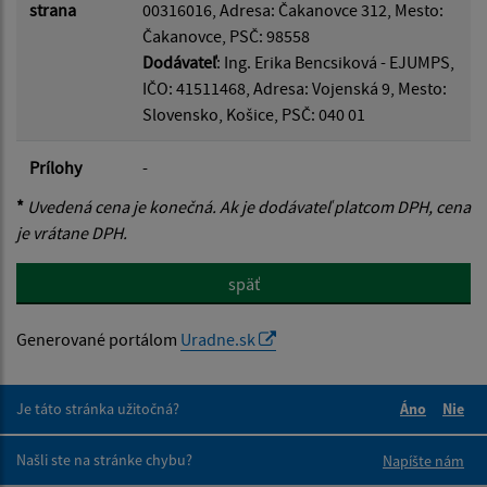
strana
00316016, Adresa: Čakanovce 312, Mesto:
Čakanovce, PSČ: 98558
Dodávateľ
: Ing. Erika Bencsiková - EJUMPS,
IČO: 41511468, Adresa: Vojenská 9, Mesto:
Slovensko, Košice, PSČ: 040 01
Prílohy
-
*
Uvedená cena je konečná. Ak je dodávateľ platcom DPH, cena
je vrátane DPH.
späť
Generované portálom
Uradne.sk
Je táto stránka užitočná?
Áno
Nie
Boli tieto 
Boli 
Našli ste na stránke chybu?
Napíšte nám