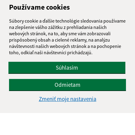
Čakanovce 312
Používame cookies
985 58 Radzovce
Súbory cookie a ďalšie technológie sledovania používame
obeccakanovce@obeccakanovce.sk
na zlepšenie vášho zážitku z prehliadania našich
+421 47 44 91 280
webových stránok, na to, aby sme vám zobrazovali
prispôsobený obsah a cielené reklamy, na analýzu
IČO: 00316016
návštevnosti našich webových stránok a na pochopenie
toho, odkiaľ naši návštevníci prichádzajú.
Súhlasím
Odmietam
Zmeniť moje nastavenia