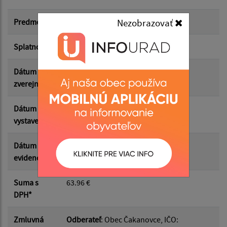
Suma od:
Predmet
Výmena žiarivky, štarter VO
Nezobrazovať
Splatnosť
30.04.2026
Suma do:
Dátum
05.05.2026
zverejnenia
Filtrovať
Reset
Dátum
24.04.2026
vystavenia
Dátum
29.04.2026
evidencie
Suma s
63.96 €
DPH*
Zmluvná
Odberateľ
: Obec Čakanovce, IČO: