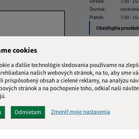
Streda:
7:30 - 15
Štvrtok:
nestránk
Piatok:
7:30 - 15
Obedňajšia prestáv
ame cookies
Google reCaptcha Response
okie a ďalšie technológie sledovania používame na zlepš
Odoslať správu
 prehliadania našich webových stránok, na to, aby sme v
li prispôsobený obsah a cielené reklamy, na analýzu náv
bových stránok a na pochopenie toho, odkiaľ naši návšte
jú.
Zmeniť moje nastavenia
m
Odmietam