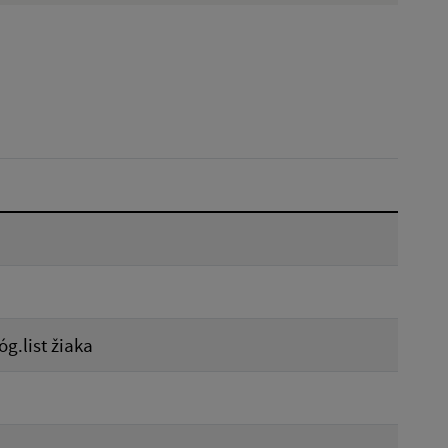
Dátum do:
Reset
g.list žiaka