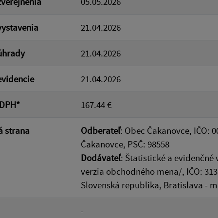
verejnenia
05.05.2026
ystavenia
21.04.2026
úhrady
21.04.2026
videncie
21.04.2026
 DPH*
167.44 €
 strana
Odberateľ
: Obec Čakanovce, IČO: 0
Čakanovce, PSČ: 98558
Dodávateľ
: Štatistické a evidenčné 
verzia obchodného mena/, IČO: 3133
Slovenská republika, Bratislava - 
-