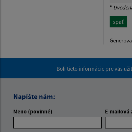
*
Uvedená 
späť
Generova
Boli tieto informácie pre vás už
Napíšte nám:
Meno (povinné)
E-mailová 