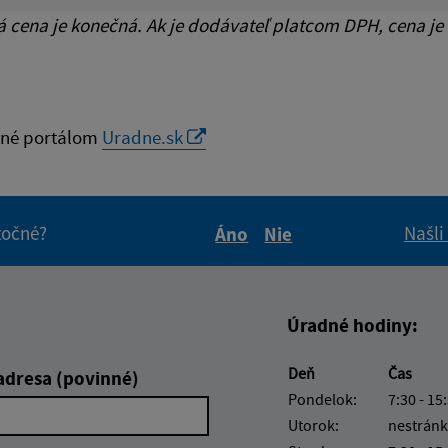
cena je konečná. Ak je dodávateľ platcom DPH, cena je
né portálom
Uradne.sk
itočné?
Našli
Áno
Nie
Boli tieto informácie pre 
Boli tieto informáci
Úradné hodiny:
Deň
Čas
adresa (povinné)
Pondelok:
7:30 - 15
Utorok:
nestránk