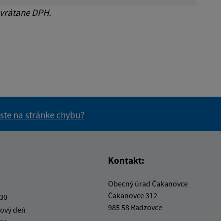
 vrátane DPH.
 ste na stránke chybu?
vás užitočné?
e pre vás užitočné?
Kontakt:
Obecný úrad Čakanovce
Čakanovce 312
:30
985 58 Radzovce
ový deň