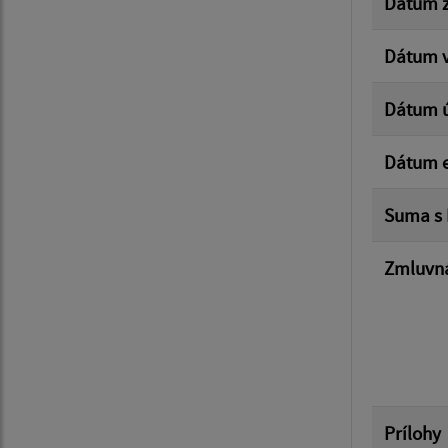
Dátum z
Dátum v
Dátum 
Dátum e
Suma s
Zmluvná
Prílohy