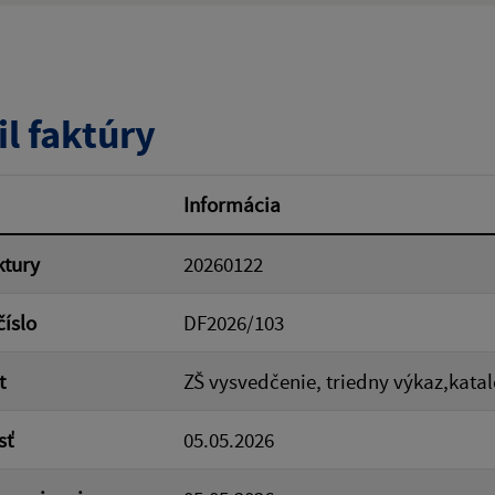
tumu:
Dátum od:
il faktúry
od:
Suma do:
Informácia
ktury
20260122
ovať
číslo
DF2026/103
t
ZŠ vysvedčenie, triedny výkaz,kataló
sť
05.05.2026