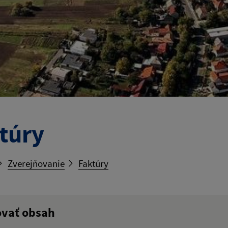
túry
Zverejňovanie
Faktúry
ovať obsah
ý výraz: