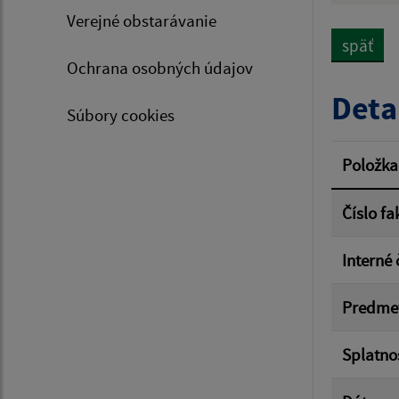
Verejné obstarávanie
späť
Ochrana osobných údajov
Typ dá
Deta
Súbory cookies
Suma 
Položka
Číslo fa
Filtr
Interné 
Predme
Splatno