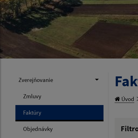
Fak
Zverejňovanie
Zmluvy
Úvod
Faktúry
Filtr
Objednávky
Hľadan