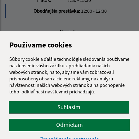
Piatok:
7:30 - 15:30
Obedňajšia prestávka:
12:00 - 12:30
Kontakt:
Používame cookies
Obecný úrad Čakanovce
Čakanovce 312
985 58 Radzovce
Súbory cookie a ďalšie technológie sledovania používame
na zlepšenie vášho zážitku z prehliadania našich
obeccakanovce@obeccakanovce.sk
webových stránok, na to, aby sme vám zobrazovali
+421 47 44 91 280
prispôsobený obsah a cielené reklamy, na analýzu
návštevnosti našich webových stránok a na pochopenie
IČO: 00316016
toho, odkiaľ naši návštevníci prichádzajú.
Súhlasím
Odmietam