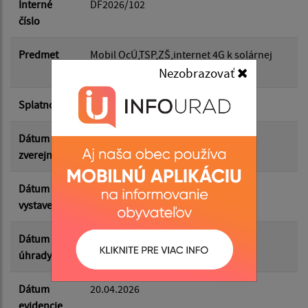
Dátum do:
Interné
DF2026/102
číslo
Suma od:
Predmet
Mobil OcÚ,TSP,ZŠ,internet 4G k solárnej
kamere
Nezobrazovať
Suma do:
Splatnosť
03.05.2026
Dátum
05.05.2026
zverejnenia
Filtrovať
Reset
Dátum
19.04.2026
vystavenia
Dátum
24.04.2026
úhrady
Dátum
20.04.2026
evidencie