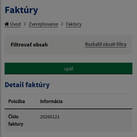
Faktúry
Úvod
Zverejňovanie
Faktúry
Filtrovať obsah
Rozbaliť obsah filtra
Hľadaný výraz:
späť
Hľadať v:
Detail faktúry
Typ dátumu:
Položka
Informácia
Dátum od:
Číslo
20260121
faktury