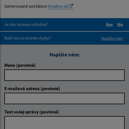
Generované portálom
Uradne.sk
Je táto stránka užitočná?
Áno
Nie
Boli tieto 
Boli 
Našli ste na stránke chybu?
Napíšte nám
Napíšte nám:
Meno (povinné)
E-mailová adresa (povinné)
Text vašej správy (povinné)