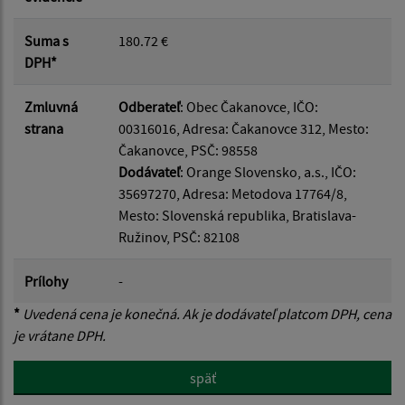
Suma s
180.72 €
DPH*
Zmluvná
Odberateľ
: Obec Čakanovce, IČO:
strana
00316016, Adresa: Čakanovce 312, Mesto:
Čakanovce, PSČ: 98558
Dodávateľ
: Orange Slovensko, a.s., IČO:
35697270, Adresa: Metodova 17764/8,
Mesto: Slovenská republika, Bratislava-
Ružinov, PSČ: 82108
Prílohy
-
*
Uvedená cena je konečná. Ak je dodávateľ platcom DPH, cena
je vrátane DPH.
späť