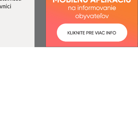
vníci
ované:
Správca obsahu:
09:54 hod.
Správca obsahu je Obec
Čakanovce.
Vytvorené v súlade s
Jednotným