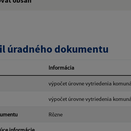
ovať obsah
:
Popis:
zverejnenia do:
il úradného dokumentu
ovať
Informácia
výpočet úrovne vytriedenia komun
výpočet úrovne vytriedenia komun
kumentu
Rôzne
úce informácie