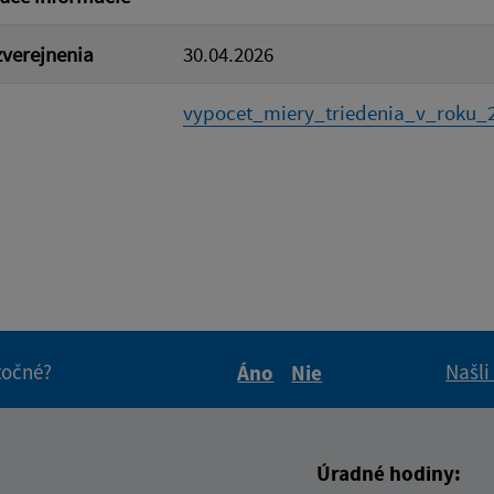
verejnenia
30.04.2026
vypocet_miery_triedenia_v_roku_2
itočné?
Našli
Áno
Nie
Boli tieto informácie pre 
Boli tieto informáci
Úradné hodiny: