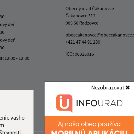
Obecný úrad Čakanovce
Čakanovce 312
:30
985 58 Radzovce
ový deň
:30
obeccakanovce@obeccakanovce.
ový deň
+421 47 44 91 280
:30
IČO: 00316016
ka:
12:00 - 12:30
Nezobrazovať
enie vášho
ám
števnosti