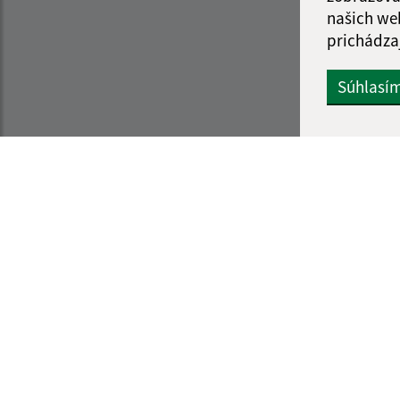
našich we
prichádza
Súhlasí
Informácie o stránke:
Navigácia:
Vyhlásenie o prístupnosti
Vytlačiť aktuálnu strá
Autorské práva
Mapa stránok
Ochrana osobných údajov
Cookies