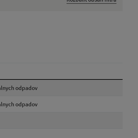
Dátum zverejnenia od:
Reset
álnych odpadov
álnych odpadov