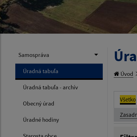
Úra
Samospráva
Úradná tabuľa
Úvod
Úradná tabuľa - archív
Všetko
Obecný úrad
Zasadn
Úradné hodiny
Starosta obce