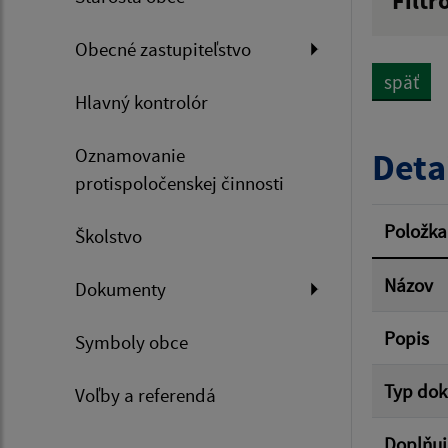
Filtr
Názov
Obecné zastupiteľstvo
späť
Hlavný kontrolór
Dátum 
Oznamovanie
Deta
protispoločenskej činnosti
Filtr
Položka
Školstvo
Názov
Dokumenty
Popis
Symboly obce
Typ do
Voľby a referendá
Doplňuj