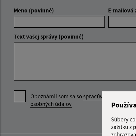
Meno (povinné)
E-mailová 
Text vašej správy (povinné)
Oboznámil som sa so
spracúvaním
Použív
osobných údajov
Súbory co
zážitku z
zobrazova