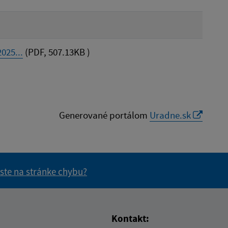
025...
(PDF, 507.13KB )
Generované portálom
Uradne.sk
 ste na stránke chybu?
vás užitočné?
e pre vás užitočné?
Kontakt: