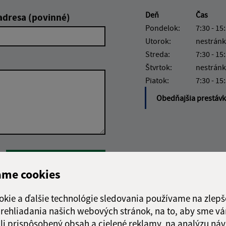
Deň
Čas
adresa (povinné)
Pondelok:
7:30 - 15
Utorok:
nestránk
Streda:
7:30 - 15
Štvrtok:
nestránk
Piatok:
7:30 - 15
Obedňajšia prestáv
Google reCaptcha Response
Odoslať správu
ame cookies
okie a ďalšie technológie sledovania používame na zlepš
 prehliadania našich webových stránok, na to, aby sme v
li prispôsobený obsah a cielené reklamy, na analýzu náv