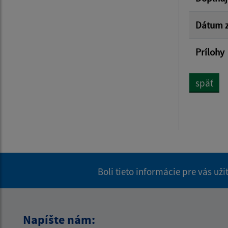
Dátum z
Prílohy
späť
Boli tieto informácie pre vás už
Napíšte nám: