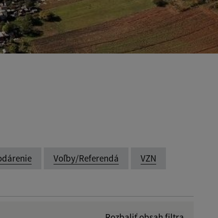
odárenie
Voľby/Referendá
VZN
Rozbaliť obsah filtra