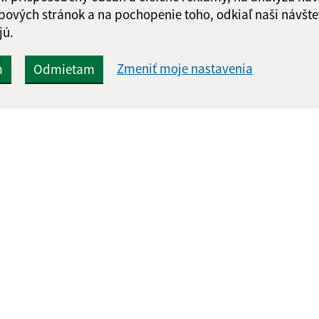
bových stránok a na pochopenie toho, odkiaľ naši návšte
jú.
Zmeniť moje nastavenia
m
Odmietam
Rýchle odkazy:
Aktualiz
nku
Aktuality
04.08.2026 
História
RSS
Fotogaléria