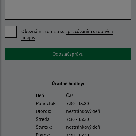
Oboznámil som sa so
spracúvaním osobných
údajov
Google reCaptcha Response
Odoslať správu
Úradné hodiny:
Deň
Čas
Pondelok:
7:30 - 15:30
Utorok:
nestránkový deň
Streda:
7:30 - 15:30
Štvrtok:
nestránkový deň
Piatok:
7:30 - 15:30