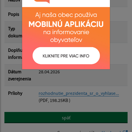
Popis
Rozhodnutie o vyhlásení Referenda
Filtrovať
Reset
Typ
Voľby/Referendá
dokumentu
Doplňujúce
informácie
Dátum
28.04.2026
zverejnenia
Prílohy
rozhodnutie_prezidenta_sr_o_vyhlase...
(PDF, 198.25KB )
späť