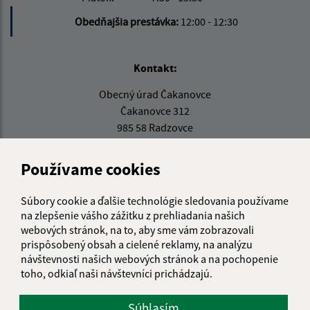
Obedňajšia prestávka:
12:00 - 12:30
Kontakt:
Obecný úrad Čakanovce
Čakanovce 312
985 58 Radzovce
obeccakanovce@obeccakanovce.sk
Používame cookies
+421 47 44 91 280
IČO: 00316016
Súbory cookie a ďalšie technológie sledovania používame
na zlepšenie vášho zážitku z prehliadania našich
webových stránok, na to, aby sme vám zobrazovali
prispôsobený obsah a cielené reklamy, na analýzu
návštevnosti našich webových stránok a na pochopenie
toho, odkiaľ naši návštevníci prichádzajú.
Súhlasím