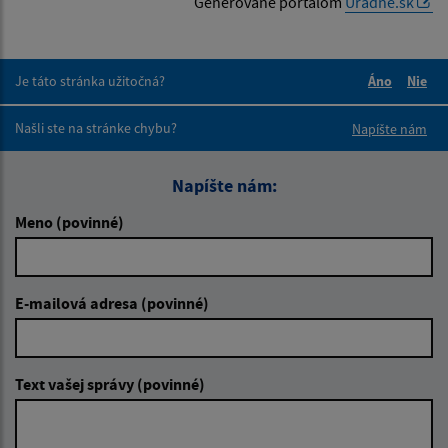
Generované portálom
Uradne.sk
Je táto stránka užitočná?
Áno
Nie
Boli tieto 
Boli 
Našli ste na stránke chybu?
Napíšte nám
Napíšte nám:
Meno (povinné)
E-mailová adresa (povinné)
Text vašej správy (povinné)