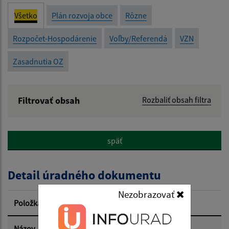
Všetko
Plán rozvoja obce
Rôzne
Rozpočet-Hospodárenie
Voľby/Referendá
VZN
Zasadnutia OZ
Filtrovať obsah
Rozbaliť obsah filtra
Názov:
späť
Popis:
Detail úradného dokumentu
Dátum zverejnenia od:
Nezobrazovať
Položka
Informácia
Dátum zverejnenia do:
Názov
Rozhodnutie o vyhlásení Referenda