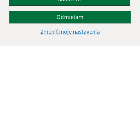
Odmietam
Zmeniť moje nastavenia
Informácie o stránke:
Vyhlásenie o prístupnosti
Autorské práva
Ochrana osobných údajov
Navigácia:
Vytlačiť aktuálnu stránku
Mapa stránok
Cookies